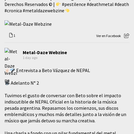
Derechos Reservados © |
#pestilence
#deathmetal
#death
#cronica
#metaldazewebzine
1
Ver en Facebook
Metal-Daze Webzine
1 day ago
Entrevista a Beto Vázquez de NEPAL
Adelanto N° 2
Tuvimos el gusto de conversar con Beto sobre el impacto
indiscutible de NEPAL Oficial en la historia de la música
pesada argentina. Repasamos los comienzos, sus discos
emblemáticos y muchos más detalles junto a la visión de un
músico que jamás detuvo su marcha creativa.
​Una charla a fondo con un pilar fundamental del metal