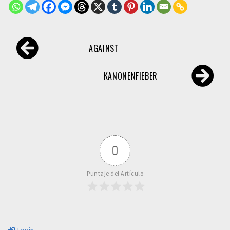
Navegación
AGAINST
de
entradas
KANONENFIEBER
0
Puntaje del Artículo