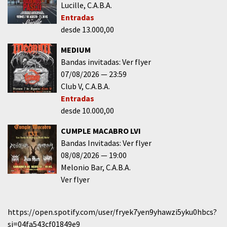
Lucille
C.A.B.A.
Entradas
desde 13.000,00
MEDIUM
Bandas invitadas: Ver flyer
07/08/2026
23:59
Club V
C.A.B.A.
Entradas
desde 10.000,00
CUMPLE MACABRO LVI
Bandas Invitadas: Ver flyer
08/08/2026
19:00
Melonio Bar
C.A.B.A.
Ver flyer
https://open.spotify.com/user/fryek7yen9yhawzi5yku0hbcs?
si=04fa543cf01849e9