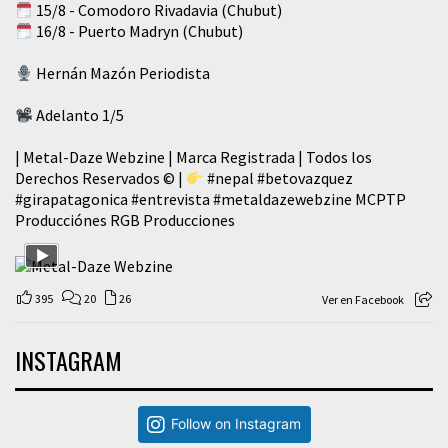
15/8 - Comodoro Rivadavia (Chubut)
16/8 - Puerto Madryn (Chubut)
Hernán Mazón Periodista
Adelanto 1/5
| Metal-Daze Webzine | Marca Registrada | Todos los
Derechos Reservados © |
#nepal
#betovazquez
#girapatagonica
#entrevista
#metaldazewebzine
MCPTP
Producciónes RGB Producciones
395
20
26
Ver en Facebook
INSTAGRAM
Follow on Instagram