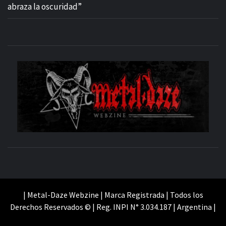
abraza la oscuridad”
M
SITIO OFICIAL
WE
| Metal-Daze Webzine | Marca Registrada | Todos los
Derechos Reservados © | Reg. INPI N° 3.034.187 | Argentina |