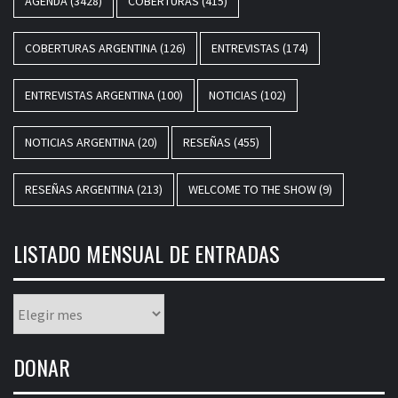
AGENDA
(3428)
COBERTURAS
(415)
COBERTURAS ARGENTINA
(126)
ENTREVISTAS
(174)
ENTREVISTAS ARGENTINA
(100)
NOTICIAS
(102)
NOTICIAS ARGENTINA
(20)
RESEÑAS
(455)
RESEÑAS ARGENTINA
(213)
WELCOME TO THE SHOW
(9)
LISTADO MENSUAL DE ENTRADAS
Listado
mensual
de
DONAR
entradas