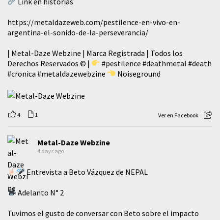
Link en historias
https://metaldazeweb.com/pestilence-en-vivo-en-
argentina-el-sonido-de-la-perseverancia/
| Metal-Daze Webzine | Marca Registrada | Todos los
Derechos Reservados © |
#pestilence
#deathmetal
#death
#cronica
#metaldazewebzine
Noiseground
4
1
Ver en Facebook
Metal-Daze Webzine
4 days ago
Entrevista a Beto Vázquez de NEPAL
Adelanto N° 2
Tuvimos el gusto de conversar con Beto sobre el impacto