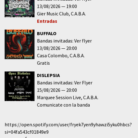
13/08/2026
19:00
Gier Music Club
C.A.B.A.
Entradas
BUFFALO
Bandas invitadas: Ver flyer
13/08/2026
20:00
Casa Colombo
C.A.B.A.
Gratis
DISLEPSIA
Bandas invitadas: Ver Flyer
15/08/2026
20:00
Marquee Session Live
C.A.B.A.
Comunicate con la banda
https://open.spotify.com/user/fryek7yen9yhawzi5yku0hbcs?
si=04fa543cf01849e9