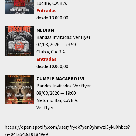
Lucille
C.A.B.A.
Entradas
desde 13.000,00
MEDIUM
Bandas invitadas: Ver flyer
07/08/2026
23:59
Club V
C.A.B.A.
Entradas
desde 10.000,00
CUMPLE MACABRO LVI
Bandas Invitadas: Ver flyer
08/08/2026
19:00
Melonio Bar
C.A.B.A.
Ver flyer
https://open.spotify.com/user/fryek7yen9yhawzi5yku0hbcs?
si=04fa543cf01849e9