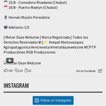
15/8 - Comodoro Rivadavia (Chubut)
16/8 - Puerto Madryn (Chubut)
Hernán Mazón Periodista
Adelanto 1/5
| Metal-Daze Webzine | Marca Registrada | Todos los
Derechos Reservados © |
#nepal
#betovazquez
#girapatagonica
#entrevista
#metaldazewebzine
MCPTP
Producciónes RGB Producciones
395
20
26
Ver en Facebook
INSTAGRAM
Follow on Instagram