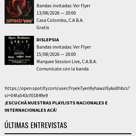
Bandas invitadas: Ver flyer
13/08/2026
20:00
Casa Colombo
C.A.B.A.
Gratis
DISLEPSIA
Bandas invitadas: Ver Flyer
15/08/2026
20:00
Marquee Session Live
C.A.B.A.
Comunicate con la banda
https://open.spotify.com/user/fryek7yen9yhawzi5yku0hbcs?
si=04fa543cf01849e9
¡
ESCUCHÁ NUESTRAS PLAYLISTS NACIONALES E
INTERNACIONALES
ACÁ
!
ÚLTIMAS ENTREVISTAS