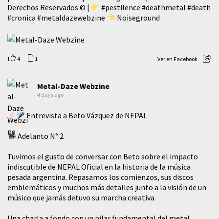
Derechos Reservados © |
#pestilence
#deathmetal
#death
#cronica
#metaldazewebzine
Noiseground
4
1
Ver en Facebook
Metal-Daze Webzine
4 days ago
Entrevista a Beto Vázquez de NEPAL
Adelanto N° 2
Tuvimos el gusto de conversar con Beto sobre el impacto
indiscutible de NEPAL Oficial en la historia de la música
pesada argentina. Repasamos los comienzos, sus discos
emblemáticos y muchos más detalles junto a la visión de un
músico que jamás detuvo su marcha creativa.
​Una charla a fondo con un pilar fundamental del metal