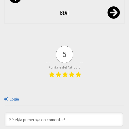
de
entradas
BEAT
5
Puntaje del Artículo
Login