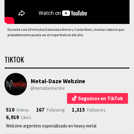
Durante casi 20 minutos Estanislao Aimar y Carlos Noro, charlan sobre lo que
probablemente pueda ser el mejor festival del año.
TIKTOK
Metal-Daze Webzine
@metaldazewzine
Seguinos en TikTok
510
167
1,315
Videos
Following
Followers
6,919
Likes
Webzine argentino especializado en heavy metal