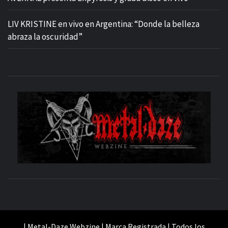
LIV KRISTINE en vivo en Argentina: “Donde la belleza
abraza la oscuridad”
M
SITIO OFICIAL
WE
| Metal-Daze Webzine | Marca Registrada | Todos los