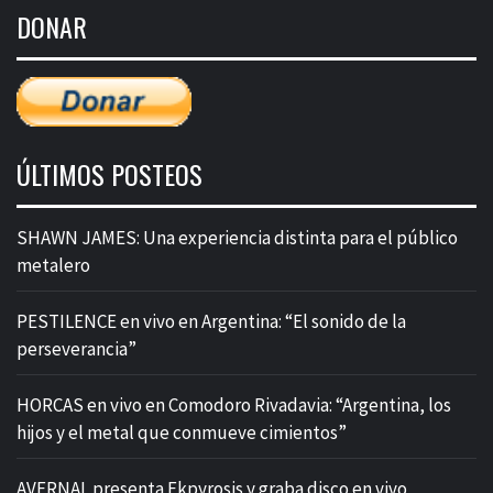
de
DONAR
entradas
ÚLTIMOS POSTEOS
SHAWN JAMES: Una experiencia distinta para el público
metalero
PESTILENCE en vivo en Argentina: “El sonido de la
perseverancia”
HORCAS en vivo en Comodoro Rivadavia: “Argentina, los
hijos y el metal que conmueve cimientos”
AVERNAL presenta Ekpyrosis y graba disco en vivo