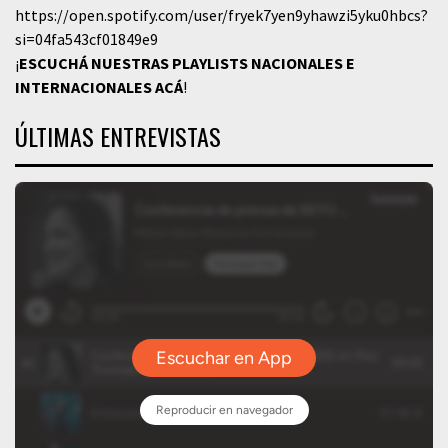
https://open.spotify.com/user/fryek7yen9yhawzi5yku0hbcs?
si=04fa543cf01849e9
¡
ESCUCHÁ NUESTRAS PLAYLISTS NACIONALES E
INTERNACIONALES
ACÁ
!
ÚLTIMAS ENTREVISTAS