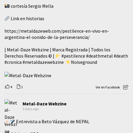
cortesía Sergio Mella
Link en historias
https://metaldazeweb.com/pestilence-en-vivo-en-
argentina-el-sonido-de-la-perseverancia/
| Metal-Daze Webzine | Marca Registrada | Todos los
Derechos Reservados © |
#pestilence
#deathmetal
#death
#cronica
#metaldazewebzine
Noiseground
4
1
Ver en Facebook
Metal-Daze Webzine
5 days ago
Entrevista a Beto Vázquez de NEPAL