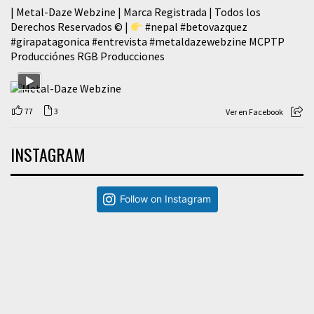
| Metal-Daze Webzine | Marca Registrada | Todos los
Derechos Reservados © |
#nepal
#betovazquez
#girapatagonica
#entrevista
#metaldazewebzine
MCPTP
Producciónes RGB Producciones
77
3
Ver en Facebook
INSTAGRAM
Follow on Instagram