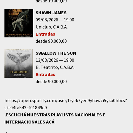
desde 10.000,00
SHAWN JAMES
09/08/2026
19:00
Uniclub
C.A.B.A.
Entradas
desde 90.000,00
SWALLOW THE SUN
13/08/2026
19:00
El Teatrito
C.A.B.A.
Entradas
desde 90.000,00
https://open.spotify.com/user/fryek7yen9yhawzi5yku0hbcs?
si=04fa543cf01849e9
¡
ESCUCHÁ NUESTRAS PLAYLISTS NACIONALES E
INTERNACIONALES
ACÁ
!