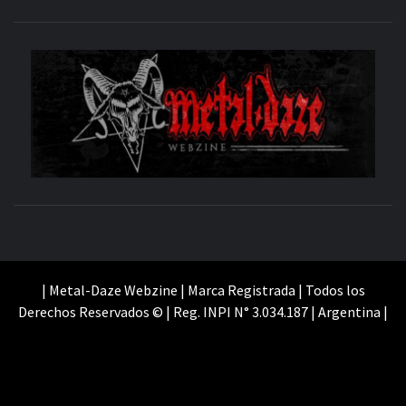
M
SITIO OFICIAL
WE
| Metal-Daze Webzine | Marca Registrada | Todos los
Derechos Reservados © | Reg. INPI N° 3.034.187 | Argentina |