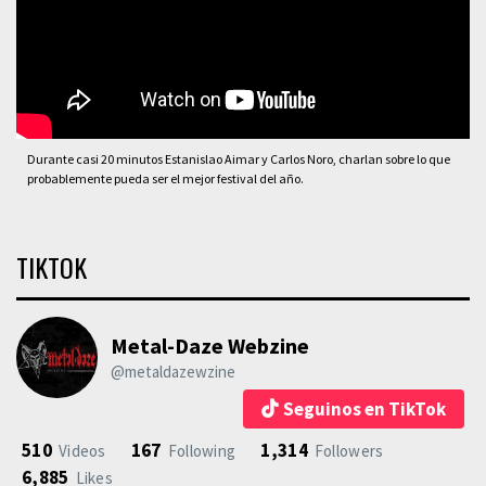
Durante casi 20 minutos Estanislao Aimar y Carlos Noro, charlan sobre lo que
probablemente pueda ser el mejor festival del año.
TIKTOK
Metal-Daze Webzine
@metaldazewzine
Seguinos en TikTok
510
167
1,314
Videos
Following
Followers
6,885
Likes