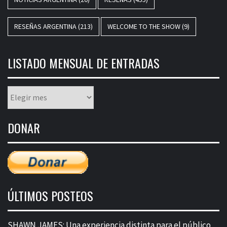
RESEÑAS ARGENTINA
(213)
WELCOME TO THE SHOW
(9)
LISTADO MENSUAL DE ENTRADAS
Listado
mensual
de
DONAR
entradas
ÚLTIMOS POSTEOS
SHAWN JAMES: Una experiencia distinta para el público