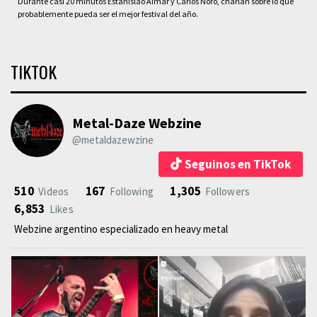
Durante casi 20 minutos Estanislao Aimar y Carlos Noro, charlan sobre lo que
probablemente pueda ser el mejor festival del año.
TIKTOK
Metal-Daze Webzine
@metaldazewzine
Seguinos en TikTok
510
167
1,305
Videos
Following
Followers
6,853
Likes
Webzine argentino especializado en heavy metal