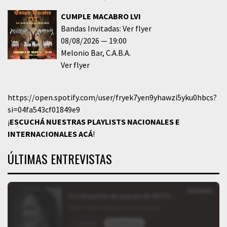
CUMPLE MACABRO LVI
Bandas Invitadas: Ver flyer
08/08/2026
19:00
Melonio Bar
C.A.B.A.
Ver flyer
https://open.spotify.com/user/fryek7yen9yhawzi5yku0hbcs?
si=04fa543cf01849e9
¡
ESCUCHÁ NUESTRAS PLAYLISTS NACIONALES E
INTERNACIONALES
ACÁ
!
ÚLTIMAS ENTREVISTAS