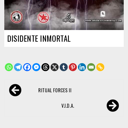
DISIDENTE INMORTAL
Navegación
RITUAL FORCES II
de
entradas
V.I.D.A.