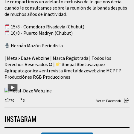
te compartimos un adelanto exclusivo de lo que nos decía
cuando le consultamos sobre la reunión de la banda después
de muchos años de inactividad.
15/8 - Comodoro Rivadavia (Chubut)
16/8 - Puerto Madryn (Chubut)
Hernán Mazón Periodista
| Metal-Daze Webzine | Marca Registrada | Todos los
Derechos Reservados © |
#nepal
#betovazquez
#girapatagonica
#entrevista
#metaldazewebzine
MCPTP
Producciónes RGB Producciones
70
3
Ver en Facebook
INSTAGRAM