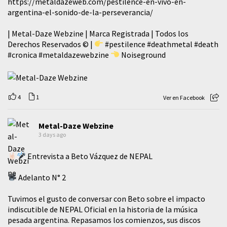
https://metaldazeweb.com/pestilence-en-vivo-en-
argentina-el-sonido-de-la-perseverancia/
| Metal-Daze Webzine | Marca Registrada | Todos los
Derechos Reservados © |
#pestilence
#deathmetal
#death
#cronica
#metaldazewebzine
Noiseground
4
1
Ver en Facebook
Metal-Daze Webzine
3 days ago
Entrevista a Beto Vázquez de NEPAL
Adelanto N° 2
Tuvimos el gusto de conversar con Beto sobre el impacto
indiscutible de NEPAL Oficial en la historia de la música
pesada argentina. Repasamos los comienzos, sus discos