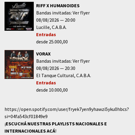
RIFF X HUMANOIDES
Bandas invitadas: Ver flyer
08/08/2026
20:00
Lucille
C.A.B.A.
Entradas
desde 25.000,00
VORAX
Bandas invitadas: Ver flyer
08/08/2026
20:30
El Tanque Cultural
C.A.B.A.
Entradas
desde 10.000,00
https://open.spotify.com/user/fryek7yen9yhawzi5yku0hbcs?
si=04fa543cf01849e9
¡
ESCUCHÁ NUESTRAS PLAYLISTS NACIONALES E
INTERNACIONALES
ACÁ
!