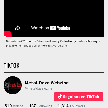
Durante casi 20 minutos Estanislao Aimar y Carlos Noro, charlan sobre lo que
probablemente pueda ser el mejor festival del año.
TIKTOK
Metal-Daze Webzine
@metaldazewzine
Seguinos en TikTok
510
167
1,314
Videos
Following
Followers