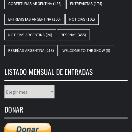
COBERTURAS ARGENTINA
(126)
ENTREVISTAS
(174)
ENTREVISTAS ARGENTINA
(100)
NOTICIAS
(102)
NOTICIAS ARGENTINA
(20)
RESEÑAS
(455)
RESEÑAS ARGENTINA
(213)
WELCOME TO THE SHOW
(9)
LISTADO MENSUAL DE ENTRADAS
Listado
mensual
de
DONAR
entradas