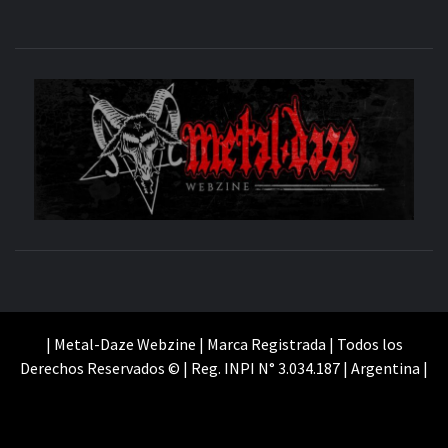
M
SITIO OFICIAL
WE
| Metal-Daze Webzine | Marca Registrada | Todos los
Derechos Reservados © | Reg. INPI N° 3.034.187 | Argentina |