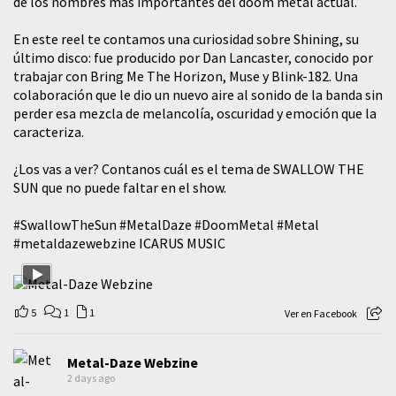
de los nombres más importantes del doom metal actual.
En este reel te contamos una curiosidad sobre Shining, su
último disco: fue producido por Dan Lancaster, conocido por
trabajar con Bring Me The Horizon, Muse y Blink-182. Una
colaboración que le dio un nuevo aire al sonido de la banda sin
perder esa mezcla de melancolía, oscuridad y emoción que la
caracteriza.
¿Los vas a ver? Contanos cuál es el tema de SWALLOW THE
SUN que no puede faltar en el show.
#SwallowTheSun
#MetalDaze
#DoomMetal
#Metal
#metaldazewebzine
ICARUS MUSIC
5
1
1
Ver en Facebook
Metal-Daze Webzine
2 days ago