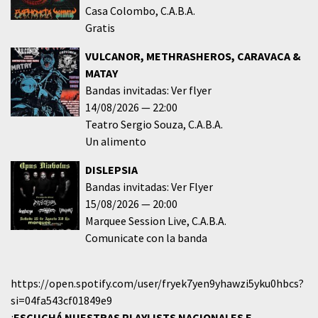
Casa Colombo
C.A.B.A.
Gratis
VULCANOR, METHRASHEROS, CARAVACA &
MATAY
Bandas invitadas: Ver flyer
14/08/2026
22:00
Teatro Sergio Souza
C.A.B.A.
Un alimento
DISLEPSIA
Bandas invitadas: Ver Flyer
15/08/2026
20:00
Marquee Session Live
C.A.B.A.
Comunicate con la banda
https://open.spotify.com/user/fryek7yen9yhawzi5yku0hbcs?
si=04fa543cf01849e9
¡
ESCUCHÁ NUESTRAS PLAYLISTS NACIONALES E