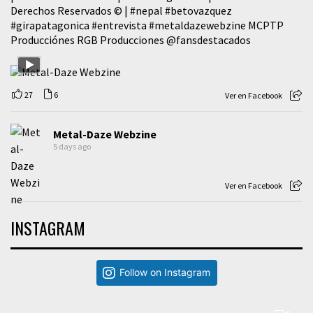
Derechos Reservados © |
#nepal
#betovazquez
#girapatagonica
#entrevista
#metaldazewebzine
MCPTP
Producciónes RGB Producciones
@fansdestacados
27
6
Ver en Facebook
Metal-Daze Webzine
5 days ago
Ver en Facebook
INSTAGRAM
Follow on Instagram