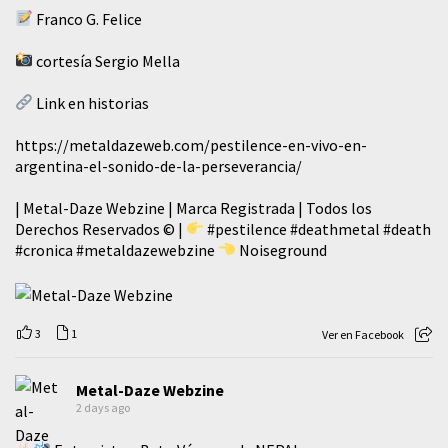
Franco G. Felice
cortesía Sergio Mella
Link en historias
https://metaldazeweb.com/pestilence-en-vivo-en-
argentina-el-sonido-de-la-perseverancia/
| Metal-Daze Webzine | Marca Registrada | Todos los
Derechos Reservados © |
#pestilence
#deathmetal
#death
#cronica
#metaldazewebzine
Noiseground
3
1
Ver en Facebook
Metal-Daze Webzine
2 days ago