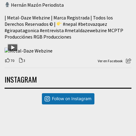
Hernán Mazón Periodista
| Metal-Daze Webzine | Marca Registrada | Todos los
Derechos Reservados © |
#nepal
#betovazquez
#girapatagonica
#entrevista
#metaldazewebzine
MCPTP
Producciónes RGB Producciones
70
3
Ver en Facebook
INSTAGRAM
Follow on Instagram