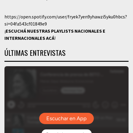
https://open.spotify.com/user/fryek7yen9yhawzi5yku0hbcs?
si=04fa543cf01849e9
¡
ESCUCHÁ NUESTRAS PLAYLISTS NACIONALES E
INTERNACIONALES
ACÁ
!
ÚLTIMAS ENTREVISTAS