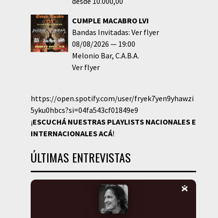
desde 10.000,00
CUMPLE MACABRO LVI
Bandas Invitadas: Ver flyer
08/08/2026
19:00
Melonio Bar
C.A.B.A.
Ver flyer
https://open.spotify.com/user/fryek7yen9yhawzi
5yku0hbcs?si=04fa543cf01849e9
¡
ESCUCHÁ NUESTRAS PLAYLISTS NACIONALES E
INTERNACIONALES
ACÁ
!
ÚLTIMAS ENTREVISTAS