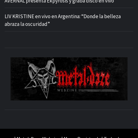
AVERNAL presenta Ekpyrosis y graba disco en vivo
LIV KRISTINE en vivo en Argentina: “Donde la belleza
abraza la oscuridad”
M
SITIO OFICIAL
WE