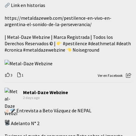
Link en historias
https://metaldazeweb.com/pestilence-en-vivo-en-
argentina-el-sonido-de-la-perseverancia/
| Metal-Daze Webzine | Marca Registrada | Todos los
Derechos Reservados © |
#pestilence
#deathmetal
#death
#cronica
#metaldazewebzine
Noiseground
3
1
Ver en Facebook
Metal-Daze Webzine
2 days ago
Entrevista a Beto Vázquez de NEPAL
Adelanto N° 2