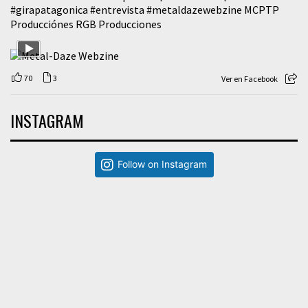
#girapatagonica
#entrevista
#metaldazewebzine
MCPTP
Producciónes RGB Producciones
70
3
Ver en Facebook
INSTAGRAM
Follow on Instagram