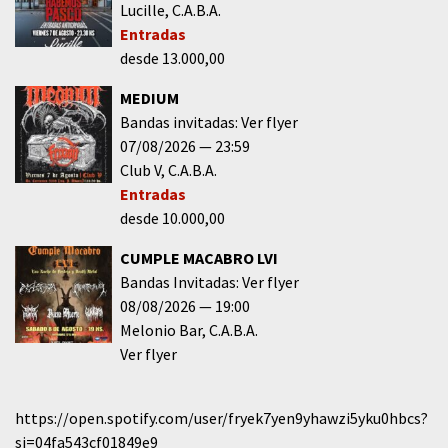
Lucille
C.A.B.A.
Entradas
desde 13.000,00
MEDIUM
Bandas invitadas: Ver flyer
07/08/2026
23:59
Club V
C.A.B.A.
Entradas
desde 10.000,00
CUMPLE MACABRO LVI
Bandas Invitadas: Ver flyer
08/08/2026
19:00
Melonio Bar
C.A.B.A.
Ver flyer
https://open.spotify.com/user/fryek7yen9yhawzi5yku0hbcs?
si=04fa543cf01849e9