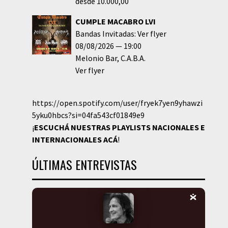
desde 10.000,00
CUMPLE MACABRO LVI
Bandas Invitadas: Ver flyer
08/08/2026
19:00
Melonio Bar
C.A.B.A.
Ver flyer
https://open.spotify.com/user/fryek7yen9yhawzi
5yku0hbcs?si=04fa543cf01849e9
¡
ESCUCHÁ NUESTRAS PLAYLISTS NACIONALES E
INTERNACIONALES
ACÁ
!
ÚLTIMAS ENTREVISTAS