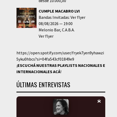
desde 10.000,00
CUMPLE MACABRO LVI
Bandas Invitadas: Ver flyer
08/08/2026
19:00
Melonio Bar
C.A.B.A.
Ver flyer
https://open.spotify.com/user/fryek7yen9yhawzi
5yku0hbcs?si=04fa543cf01849e9
¡
ESCUCHÁ NUESTRAS PLAYLISTS NACIONALES E
INTERNACIONALES
ACÁ
!
ÚLTIMAS ENTREVISTAS