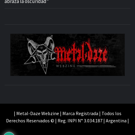
abraza la oscuridad”
M
SITIO OFICIAL
WE
| Metal-Daze Webzine | Marca Registrada | Todos los
Derechos Reservados © | Reg. INPI N° 3.034.187 | Argentina |