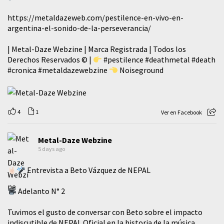
https://metaldazeweb.com/pestilence-en-vivo-en-
argentina-el-sonido-de-la-perseverancia/
| Metal-Daze Webzine | Marca Registrada | Todos los
Derechos Reservados © |
#pestilence
#deathmetal
#death
#cronica
#metaldazewebzine
Noiseground
4
1
Ver en Facebook
Metal-Daze Webzine
5 days ago
Entrevista a Beto Vázquez de NEPAL
Adelanto N° 2
Tuvimos el gusto de conversar con Beto sobre el impacto
indiscutible de NEPAL Oficial en la historia de la música