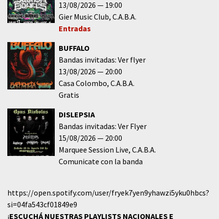
13/08/2026
19:00
Gier Music Club
C.A.B.A.
Entradas
BUFFALO
Bandas invitadas: Ver flyer
13/08/2026
20:00
Casa Colombo
C.A.B.A.
Gratis
DISLEPSIA
Bandas invitadas: Ver Flyer
15/08/2026
20:00
Marquee Session Live
C.A.B.A.
Comunicate con la banda
https://open.spotify.com/user/fryek7yen9yhawzi5yku0hbcs?
si=04fa543cf01849e9
¡
ESCUCHÁ NUESTRAS PLAYLISTS NACIONALES E