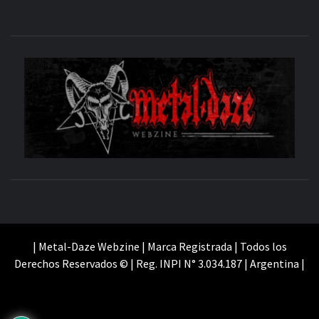
M
SITIO OFICIAL
WE
| Metal-Daze Webzine | Marca Registrada | Todos los
Derechos Reservados © | Reg. INPI N° 3.034.187 | Argentina |