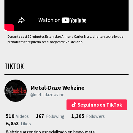
Durante casi 20 minutos Estanislao Aimar y Carlos Noro, charlan sobre lo que
probablemente pueda ser el mejor festival del año.
TIKTOK
Metal-Daze Webzine
@metaldazewzine
Seguinos en TikTok
510
167
1,305
Videos
Following
Followers
6,853
Likes
Webzine argentino especializado en heavy metal