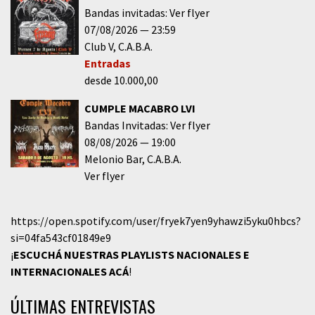
Bandas invitadas: Ver flyer
07/08/2026
23:59
Club V
C.A.B.A.
Entradas
desde 10.000,00
CUMPLE MACABRO LVI
Bandas Invitadas: Ver flyer
08/08/2026
19:00
Melonio Bar
C.A.B.A.
Ver flyer
https://open.spotify.com/user/fryek7yen9yhawzi5yku0hbcs?
si=04fa543cf01849e9
¡
ESCUCHÁ NUESTRAS PLAYLISTS NACIONALES E
INTERNACIONALES
ACÁ
!
ÚLTIMAS ENTREVISTAS