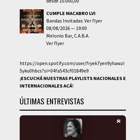
desde 10.000,00
CUMPLE MACABRO LVI
Bandas Invitadas: Ver flyer
08/08/2026
19:00
Melonio Bar
C.A.B.A.
Ver flyer
https://open.spotify.com/user/fryek7yen9yhawzi
5yku0hbcs?si=04fa543cf01849e9
¡
ESCUCHÁ NUESTRAS PLAYLISTS NACIONALES E
INTERNACIONALES
ACÁ
!
ÚLTIMAS ENTREVISTAS