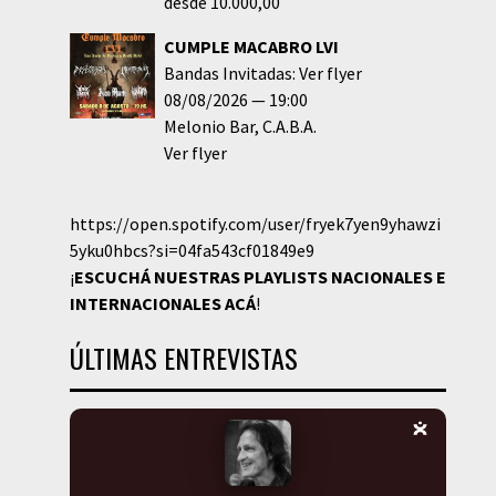
desde 10.000,00
CUMPLE MACABRO LVI
Bandas Invitadas: Ver flyer
08/08/2026
19:00
Melonio Bar
C.A.B.A.
Ver flyer
https://open.spotify.com/user/fryek7yen9yhawzi
5yku0hbcs?si=04fa543cf01849e9
¡
ESCUCHÁ NUESTRAS PLAYLISTS NACIONALES E
INTERNACIONALES
ACÁ
!
ÚLTIMAS ENTREVISTAS