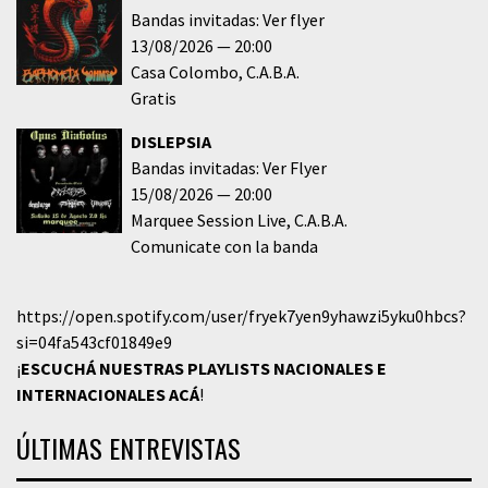
Bandas invitadas: Ver flyer
13/08/2026
20:00
Casa Colombo
C.A.B.A.
Gratis
DISLEPSIA
Bandas invitadas: Ver Flyer
15/08/2026
20:00
Marquee Session Live
C.A.B.A.
Comunicate con la banda
https://open.spotify.com/user/fryek7yen9yhawzi5yku0hbcs?
si=04fa543cf01849e9
¡
ESCUCHÁ NUESTRAS PLAYLISTS NACIONALES E
INTERNACIONALES
ACÁ
!
ÚLTIMAS ENTREVISTAS