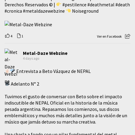
Derechos Reservados © |
#pestilence
#deathmetal
#death
#cronica
#metaldazewebzine
Noiseground
4
1
Ver en Facebook
Metal-Daze Webzine
4 days ago
Entrevista a Beto Vázquez de NEPAL
Adelanto N° 2
Tuvimos el gusto de conversar con Beto sobre el impacto
indiscutible de NEPAL Oficial en la historia de la música
pesada argentina. Repasamos los comienzos, sus discos
emblemáticos y muchos más detalles junto a la visión de un
músico que jamás detuvo su marcha creativa.
​Una charla a fondo con un pilar fundamental del metal