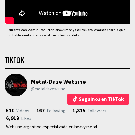
Durante casi 20 minutos Estanislao Aimar y Carlos Noro, charlan sobre lo que
probablemente pueda ser el mejor festival del año.
TIKTOK
Metal-Daze Webzine
@metaldazewzine
Seguinos en TikTok
510
167
1,315
Videos
Following
Followers
6,919
Likes
Webzine argentino especializado en heavy metal