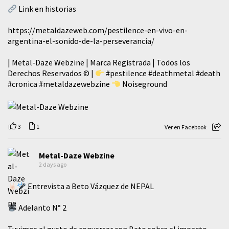
Link en historias
https://metaldazeweb.com/pestilence-en-vivo-en-
argentina-el-sonido-de-la-perseverancia/
| Metal-Daze Webzine | Marca Registrada | Todos los
Derechos Reservados © |
#pestilence
#deathmetal
#death
#cronica
#metaldazewebzine
Noiseground
3
1
Ver en Facebook
Metal-Daze Webzine
2 days ago
Entrevista a Beto Vázquez de NEPAL
Adelanto N° 2