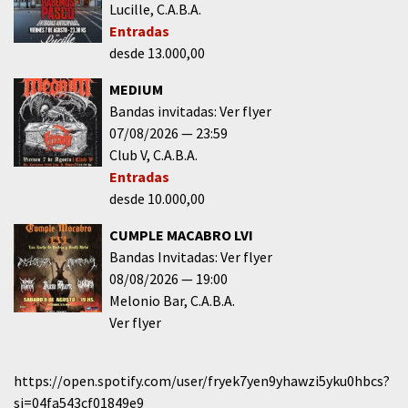
Lucille
C.A.B.A.
Entradas
desde 13.000,00
MEDIUM
Bandas invitadas: Ver flyer
07/08/2026
23:59
Club V
C.A.B.A.
Entradas
desde 10.000,00
CUMPLE MACABRO LVI
Bandas Invitadas: Ver flyer
08/08/2026
19:00
Melonio Bar
C.A.B.A.
Ver flyer
https://open.spotify.com/user/fryek7yen9yhawzi5yku0hbcs?
si=04fa543cf01849e9