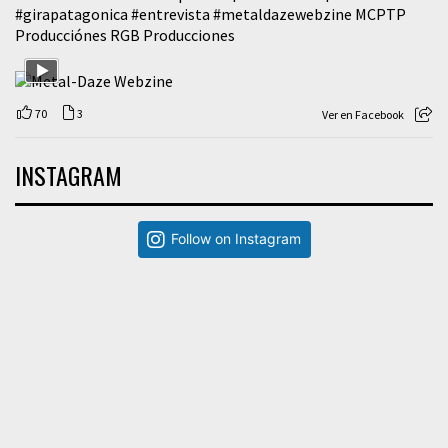
#girapatagonica
#entrevista
#metaldazewebzine
MCPTP
Producciónes RGB Producciones
70
3
Ver en Facebook
INSTAGRAM
Follow on Instagram