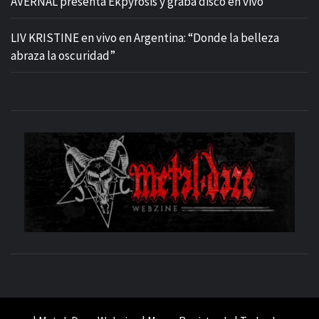
AVERNAL presenta Ekpyrosis y graba disco en vivo
LIV KRISTINE en vivo en Argentina: “Donde la belleza
abraza la oscuridad”
M
SITIO OFICIAL
WE