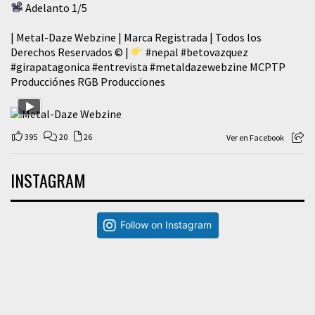
Adelanto 1/5
| Metal-Daze Webzine | Marca Registrada | Todos los
Derechos Reservados © |
#nepal
#betovazquez
#girapatagonica
#entrevista
#metaldazewebzine
MCPTP
Producciónes RGB Producciones
395
20
26
Ver en Facebook
INSTAGRAM
Follow on Instagram