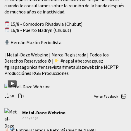
cuando le consultamos sobre la reunión de la banda después
de muchos años de inactividad.
15/8 - Comodoro Rivadavia (Chubut)
16/8 - Puerto Madryn (Chubut)
Hernán Mazón Periodista
| Metal-Daze Webzine | Marca Registrada | Todos los
Derechos Reservados © |
#nepal
#betovazquez
#girapatagonica
#entrevista
#metaldazewebzine
MCPTP
Producciónes RGB Producciones
58
3
Ver en Facebook
Metal-Daze Webzine
2 days ago
Entrevistamos a Beto Vázquez de NEPAL