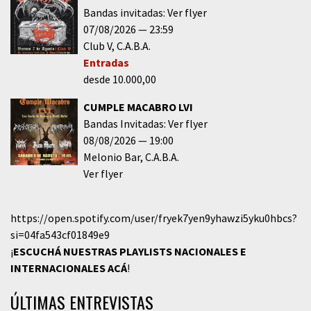
Bandas invitadas: Ver flyer
07/08/2026
23:59
Club V
C.A.B.A.
Entradas
desde 10.000,00
CUMPLE MACABRO LVI
Bandas Invitadas: Ver flyer
08/08/2026
19:00
Melonio Bar
C.A.B.A.
Ver flyer
https://open.spotify.com/user/fryek7yen9yhawzi5yku0hbcs?
si=04fa543cf01849e9
¡
ESCUCHÁ NUESTRAS PLAYLISTS NACIONALES E
INTERNACIONALES
ACÁ
!
ÚLTIMAS ENTREVISTAS