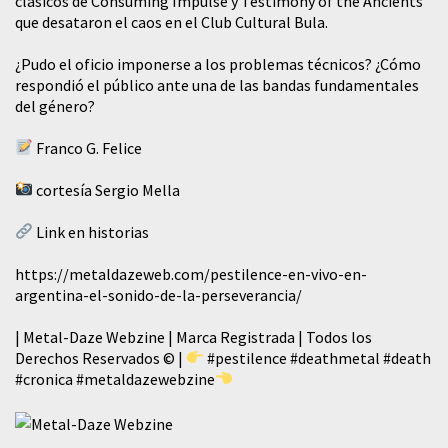
clásicos de Consuming Impulse y Testimony of the Ancients
que desataron el caos en el Club Cultural Bula.
¿Pudo el oficio imponerse a los problemas técnicos? ¿Cómo
respondió el público ante una de las bandas fundamentales
del género?
Franco G. Felice
cortesía Sergio Mella
Link en historias
https://metaldazeweb.com/pestilence-en-vivo-en-
argentina-el-sonido-de-la-perseverancia/
| Metal-Daze Webzine | Marca Registrada | Todos los
Derechos Reservados © |
#pestilence
#deathmetal
#death
#cronica
#metaldazewebzine