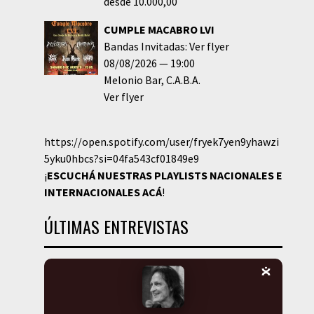
desde 10.000,00
CUMPLE MACABRO LVI
Bandas Invitadas: Ver flyer
08/08/2026
19:00
Melonio Bar
C.A.B.A.
Ver flyer
https://open.spotify.com/user/fryek7yen9yhawzi
5yku0hbcs?si=04fa543cf01849e9
¡
ESCUCHÁ NUESTRAS PLAYLISTS NACIONALES E
INTERNACIONALES
ACÁ
!
ÚLTIMAS ENTREVISTAS