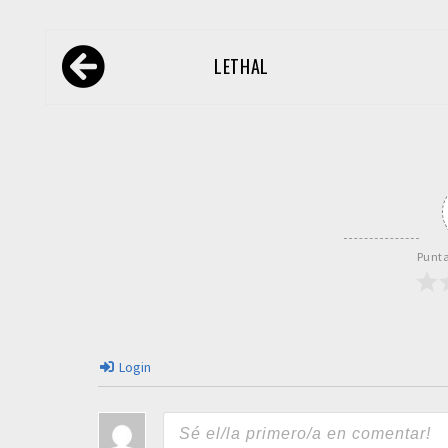
Navegación
LETHAL
de
entradas
Punta
Login