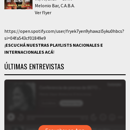
Melonio Bar
C.A.B.A.
Ver flyer
https://open.spotify.com/user/fryek7yen9yhawzi5yku0hbcs?
si=04fa543cf01849e9
¡
ESCUCHÁ NUESTRAS PLAYLISTS NACIONALES E
INTERNACIONALES
ACÁ
!
ÚLTIMAS ENTREVISTAS