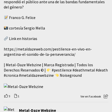
respondió el público ante una de las bandas fundamentales
del género?
Franco G. Felice
cortesía Sergio Mella
Link en historias
https://metaldazeweb.com/pestilence-en-vivo-en-
argentina-el-sonido-de-la-perseverancia/
| Metal-Daze Webzine | Marca Registrada | Todos los
Derechos Reservados © |
#pestilence
#deathmetal
#death
#cronica
#metaldazewebzine
Noiseground
3
1
Ver en Facebook
Metal-Daze Webzine