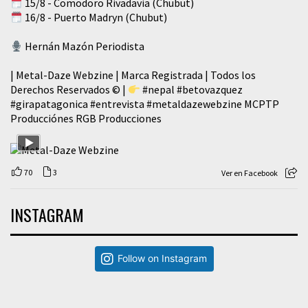
15/8 - Comodoro Rivadavia (Chubut)
16/8 - Puerto Madryn (Chubut)
Hernán Mazón Periodista
| Metal-Daze Webzine | Marca Registrada | Todos los
Derechos Reservados © |
#nepal
#betovazquez
#girapatagonica
#entrevista
#metaldazewebzine
MCPTP
Producciónes RGB Producciones
70
3
Ver en Facebook
INSTAGRAM
Follow on Instagram