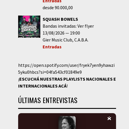
Entradas
desde 90.000,00
SQUASH BOWELS
Bandas invitadas: Ver flyer
13/08/2026
19:00
Gier Music Club
C.A.B.A.
Entradas
https://open.spotify.com/user/fryek7yen9yhawzi
5yku0hbcs?si=04fa543cf01849e9
¡
ESCUCHÁ NUESTRAS PLAYLISTS NACIONALES E
INTERNACIONALES
ACÁ
!
ÚLTIMAS ENTREVISTAS