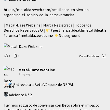
https://metaldazeweb.com/pestilence-en-vivo-en-
argentina-el-sonido-de-la-perseverancia/
| Metal-Daze Webzine | Marca Registrada | Todos los
Derechos Reservados © |
#pestilence
#deathmetal
#death
#cronica
#metaldazewebzine
Noiseground
4
1
Ver en Facebook
Metal-Daze Webzine
4 days ago
Entrevista a Beto Vázquez de NEPAL
Adelanto N° 2
Tuvimos el gusto de conversar con Beto sobre el impacto