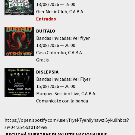
13/08/2026
19:00
Gier Music Club
C.A.B.A.
Entradas
BUFFALO
Bandas invitadas: Ver flyer
13/08/2026
20:00
Casa Colombo
C.A.B.A.
Gratis
DISLEPSIA
Bandas invitadas: Ver Flyer
15/08/2026
20:00
Marquee Session Live
C.A.B.A.
Comunicate con la banda
https://open.spotify.com/user/fryek7yen9yhawzi5yku0hbcs?
si=04fa543cf01849e9
¡
ESCUCHÁ NUESTRAS PLAYLISTS NACIONALES E