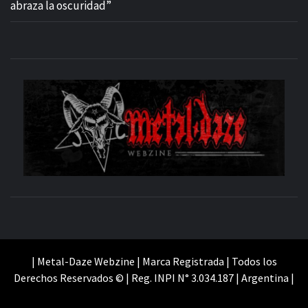
abraza la oscuridad”
M
SITIO OFICIAL
WE
| Metal-Daze Webzine | Marca Registrada | Todos los
Derechos Reservados © | Reg. INPI N° 3.034.187 | Argentina |