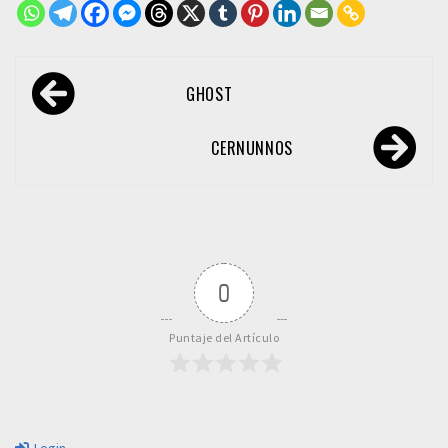
Navegación
GHOST
de
entradas
CERNUNNOS
0
Puntaje del Artículo