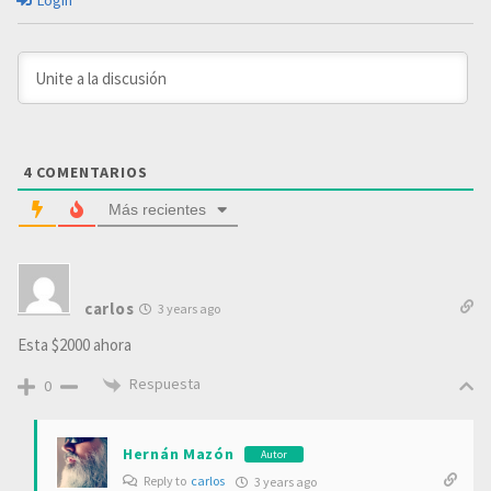
Login
4
COMENTARIOS
Más recientes
carlos
3 years ago
Esta $2000 ahora
Respuesta
0
Hernán Mazón
Autor
Reply to
carlos
3 years ago