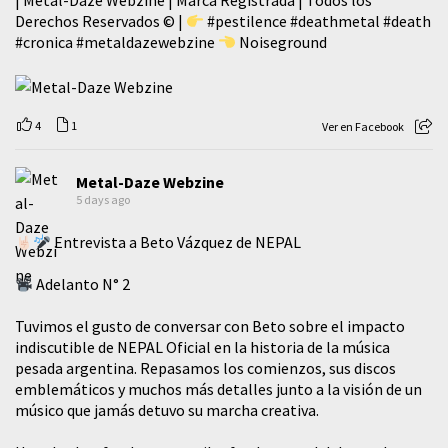
| Metal-Daze Webzine | Marca Registrada | Todos los
Derechos Reservados © |
#pestilence
#deathmetal
#death
#cronica
#metaldazewebzine
Noiseground
4
1
Ver en Facebook
Metal-Daze Webzine
5 days ago
Entrevista a Beto Vázquez de NEPAL
Adelanto N° 2
Tuvimos el gusto de conversar con Beto sobre el impacto
indiscutible de NEPAL Oficial en la historia de la música
pesada argentina. Repasamos los comienzos, sus discos
emblemáticos y muchos más detalles junto a la visión de un
músico que jamás detuvo su marcha creativa.