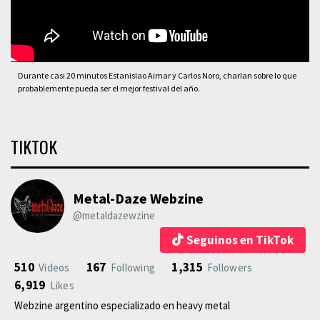
Durante casi 20 minutos Estanislao Aimar y Carlos Noro, charlan sobre lo que
probablemente pueda ser el mejor festival del año.
TIKTOK
Metal-Daze Webzine
@metaldazewzine
Seguinos en TikTok
510
167
1,315
Videos
Following
Followers
6,919
Likes
Webzine argentino especializado en heavy metal