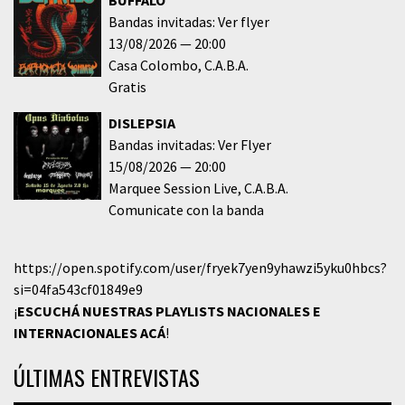
BUFFALO
Bandas invitadas: Ver flyer
13/08/2026
20:00
Casa Colombo
C.A.B.A.
Gratis
DISLEPSIA
Bandas invitadas: Ver Flyer
15/08/2026
20:00
Marquee Session Live
C.A.B.A.
Comunicate con la banda
https://open.spotify.com/user/fryek7yen9yhawzi5yku0hbcs?
si=04fa543cf01849e9
¡
ESCUCHÁ NUESTRAS PLAYLISTS NACIONALES E
INTERNACIONALES
ACÁ
!
ÚLTIMAS ENTREVISTAS