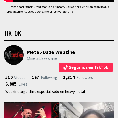
Durante casi 20 minutos Estanislao Aimar y Carlos Noro, charlan sobre lo que
probablemente pueda ser el mejor festival del año.
TIKTOK
Metal-Daze Webzine
@metaldazewzine
Seguinos en TikTok
510
167
1,314
Videos
Following
Followers
6,885
Likes
Webzine argentino especializado en heavy metal