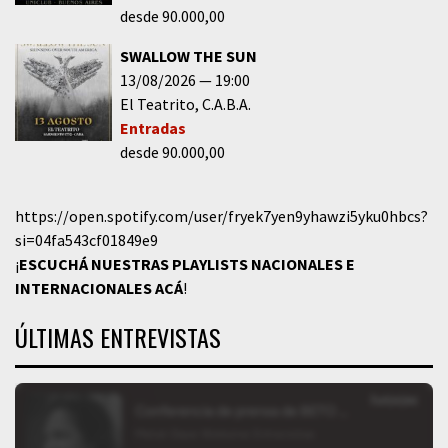
desde 90.000,00
SWALLOW THE SUN
13/08/2026
19:00
El Teatrito
C.A.B.A.
Entradas
desde 90.000,00
https://open.spotify.com/user/fryek7yen9yhawzi5yku0hbcs?
si=04fa543cf01849e9
¡
ESCUCHÁ NUESTRAS PLAYLISTS NACIONALES E
INTERNACIONALES
ACÁ
!
ÚLTIMAS ENTREVISTAS