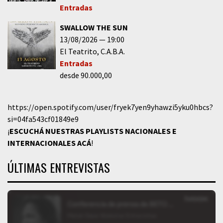
Entradas
SWALLOW THE SUN
13/08/2026
19:00
El Teatrito
C.A.B.A.
Entradas
desde 90.000,00
https://open.spotify.com/user/fryek7yen9yhawzi5yku0hbcs?
si=04fa543cf01849e9
¡
ESCUCHÁ NUESTRAS PLAYLISTS NACIONALES E
INTERNACIONALES
ACÁ
!
ÚLTIMAS ENTREVISTAS