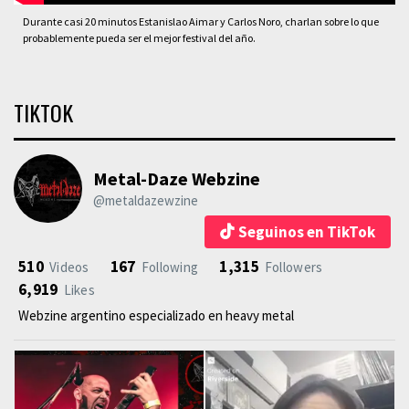
Durante casi 20 minutos Estanislao Aimar y Carlos Noro, charlan sobre lo que
probablemente pueda ser el mejor festival del año.
TIKTOK
Metal-Daze Webzine
@metaldazewzine
Seguinos en TikTok
510
167
1,315
Videos
Following
Followers
6,919
Likes
Webzine argentino especializado en heavy metal