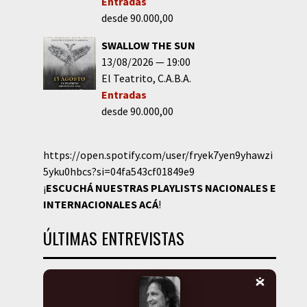
Entradas
desde 90.000,00
SWALLOW THE SUN
13/08/2026
19:00
El Teatrito
C.A.B.A.
Entradas
desde 90.000,00
https://open.spotify.com/user/fryek7yen9yhawzi
5yku0hbcs?si=04fa543cf01849e9
¡
ESCUCHÁ NUESTRAS PLAYLISTS NACIONALES E
INTERNACIONALES
ACÁ
!
ÚLTIMAS ENTREVISTAS