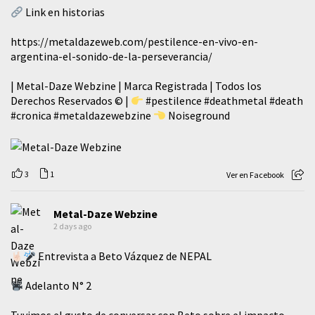
Link en historias
https://metaldazeweb.com/pestilence-en-vivo-en-
argentina-el-sonido-de-la-perseverancia/
| Metal-Daze Webzine | Marca Registrada | Todos los
Derechos Reservados © |
#pestilence
#deathmetal
#death
#cronica
#metaldazewebzine
Noiseground
3
1
Ver en Facebook
Metal-Daze Webzine
2 days ago
Entrevista a Beto Vázquez de NEPAL
Adelanto N° 2