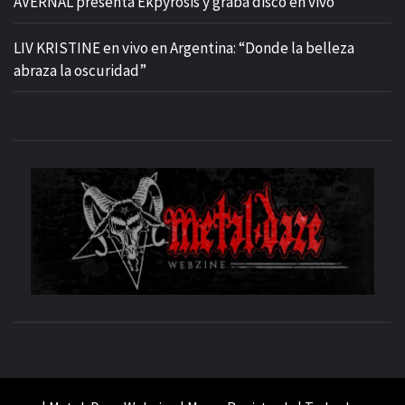
AVERNAL presenta Ekpyrosis y graba disco en vivo
LIV KRISTINE en vivo en Argentina: “Donde la belleza
abraza la oscuridad”
M
SITIO OFICIAL
WE