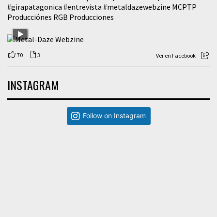
#girapatagonica
#entrevista
#metaldazewebzine
MCPTP
Producciónes RGB Producciones
70
3
Ver en Facebook
INSTAGRAM
Follow on Instagram