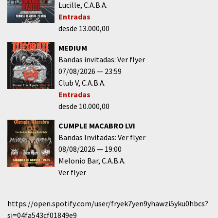
Lucille
C.A.B.A.
Entradas
desde 13.000,00
MEDIUM
Bandas invitadas: Ver flyer
07/08/2026
23:59
Club V
C.A.B.A.
Entradas
desde 10.000,00
CUMPLE MACABRO LVI
Bandas Invitadas: Ver flyer
08/08/2026
19:00
Melonio Bar
C.A.B.A.
Ver flyer
https://open.spotify.com/user/fryek7yen9yhawzi5yku0hbcs?
si=04fa543cf01849e9