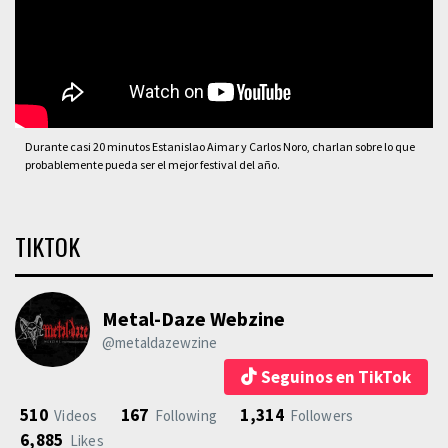
Durante casi 20 minutos Estanislao Aimar y Carlos Noro, charlan sobre lo que
probablemente pueda ser el mejor festival del año.
TIKTOK
Metal-Daze Webzine
@metaldazewzine
Seguinos en TikTok
510
167
1,314
Videos
Following
Followers
6,885
Likes