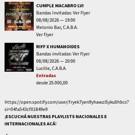
CUMPLE MACABRO LVI
Bandas Invitadas: Ver flyer
08/08/2026
19:00
Melonio Bar
C.A.B.A.
Ver flyer
RIFF X HUMANOIDES
Bandas invitadas: Ver flyer
08/08/2026
20:00
Lucille
C.A.B.A.
Entradas
desde 25.000,00
https://open.spotify.com/user/fryek7yen9yhawzi5yku0hbcs?
si=04fa543cf01849e9
¡
ESCUCHÁ NUESTRAS PLAYLISTS NACIONALES E
INTERNACIONALES
ACÁ
!