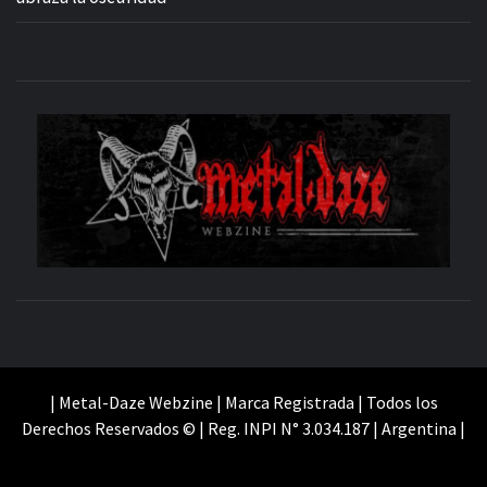
M
SITIO OFICIAL
WE
| Metal-Daze Webzine | Marca Registrada | Todos los
Derechos Reservados © | Reg. INPI N° 3.034.187 | Argentina |