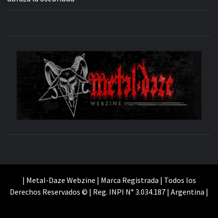
M
SITIO OFICIAL
WE
| Metal-Daze Webzine | Marca Registrada | Todos los
Derechos Reservados © | Reg. INPI N° 3.034.187 | Argentina |