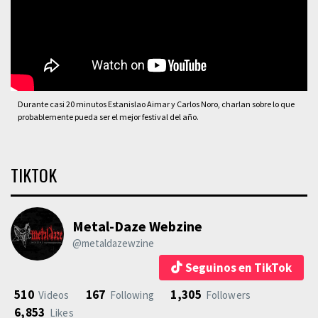
Durante casi 20 minutos Estanislao Aimar y Carlos Noro, charlan sobre lo que
probablemente pueda ser el mejor festival del año.
TIKTOK
Metal-Daze Webzine
@metaldazewzine
Seguinos en TikTok
510
167
1,305
Videos
Following
Followers
6,853
Likes