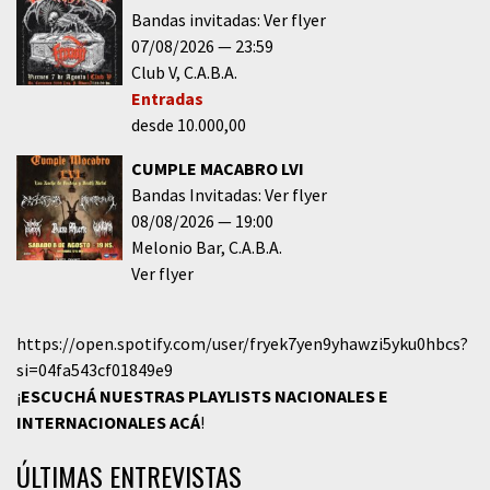
Bandas invitadas: Ver flyer
07/08/2026
23:59
Club V
C.A.B.A.
Entradas
desde 10.000,00
CUMPLE MACABRO LVI
Bandas Invitadas: Ver flyer
08/08/2026
19:00
Melonio Bar
C.A.B.A.
Ver flyer
https://open.spotify.com/user/fryek7yen9yhawzi5yku0hbcs?
si=04fa543cf01849e9
¡
ESCUCHÁ NUESTRAS PLAYLISTS NACIONALES E
INTERNACIONALES
ACÁ
!
ÚLTIMAS ENTREVISTAS