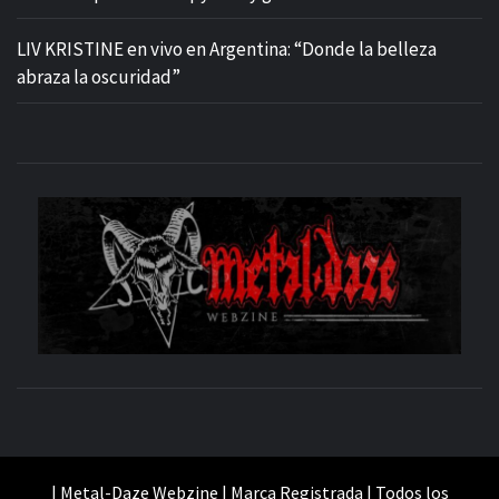
LIV KRISTINE en vivo en Argentina: “Donde la belleza
abraza la oscuridad”
M
SITIO OFICIAL
WE
| Metal-Daze Webzine | Marca Registrada | Todos los