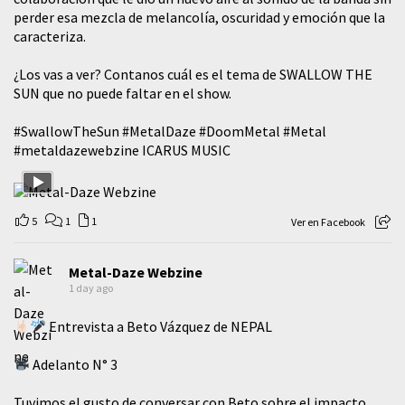
perder esa mezcla de melancolía, oscuridad y emoción que la
caracteriza.
¿Los vas a ver? Contanos cuál es el tema de SWALLOW THE
SUN que no puede faltar en el show.
#SwallowTheSun
#MetalDaze
#DoomMetal
#Metal
#metaldazewebzine
ICARUS MUSIC
5
1
1
Ver en Facebook
Metal-Daze Webzine
1 day ago
Entrevista a Beto Vázquez de NEPAL
Adelanto N° 3
Tuvimos el gusto de conversar con Beto sobre el impacto