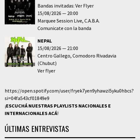
Bandas invitadas: Ver Flyer
15/08/2026
20:00
Marquee Session Live
C.A.B.A.
Comunicate con la banda
NEPAL
15/08/2026
21:00
Centro Gallego
Comodoro Rivadavia
(Chubut)
Ver flyer
https://open.spotify.com/user/fryek7yen9yhawzi5yku0hbcs?
si=04fa543cf01849e9
¡
ESCUCHÁ NUESTRAS PLAYLISTS NACIONALES E
INTERNACIONALES
ACÁ
!
ÚLTIMAS ENTREVISTAS