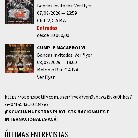
Bandas invitadas: Ver flyer
07/08/2026
23:59
Club V
C.A.B.A.
Entradas
desde 10.000,00
CUMPLE MACABRO LVI
Bandas Invitadas: Ver flyer
08/08/2026
19:00
Melonio Bar
C.A.B.A.
Ver flyer
https://open.spotify.com/user/fryek7yen9yhawzi5yku0hbcs?
si=04fa543cf01849e9
¡
ESCUCHÁ NUESTRAS PLAYLISTS NACIONALES E
INTERNACIONALES
ACÁ
!
ÚLTIMAS ENTREVISTAS