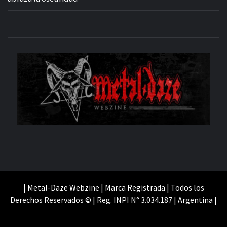
M
SITIO OFICIAL
WE
| Metal-Daze Webzine | Marca Registrada | Todos los
Derechos Reservados © | Reg. INPI N° 3.034.187 | Argentina |