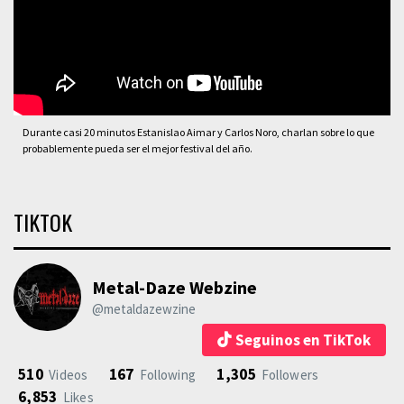
Durante casi 20 minutos Estanislao Aimar y Carlos Noro, charlan sobre lo que
probablemente pueda ser el mejor festival del año.
TIKTOK
Metal-Daze Webzine
@metaldazewzine
Seguinos en TikTok
510
167
1,305
Videos
Following
Followers
6,853
Likes