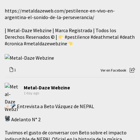
https://metaldazeweb.com/pestilence-en-vivo-en-
argentina-el-sonido-de-la-perseverancia/
| Metal-Daze Webzine | Marca Registrada | Todos los
Derechos Reservados © |
#pestilence
#deathmetal
#death
#cronica
#metaldazewebzine
1
Ver en Facebook
Metal-Daze Webzine
1 day ago
Entrevista a Beto Vázquez de NEPAL
Adelanto N° 2
Tuvimos el gusto de conversar con Beto sobre el impacto
indiscutible de NEPAL Oficial en la historia de la música