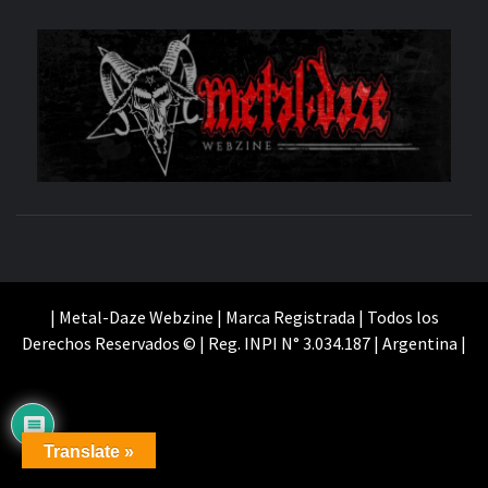
M
SITIO OFICIAL
WE
| Metal-Daze Webzine | Marca Registrada | Todos los
Derechos Reservados © | Reg. INPI N° 3.034.187 | Argentina |
Translate »