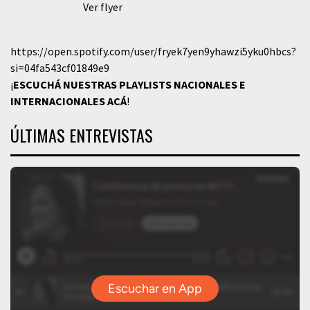
Ver flyer
https://open.spotify.com/user/fryek7yen9yhawzi5yku0hbcs?
si=04fa543cf01849e9
¡
ESCUCHÁ NUESTRAS PLAYLISTS NACIONALES E
INTERNACIONALES
ACÁ
!
ÚLTIMAS ENTREVISTAS