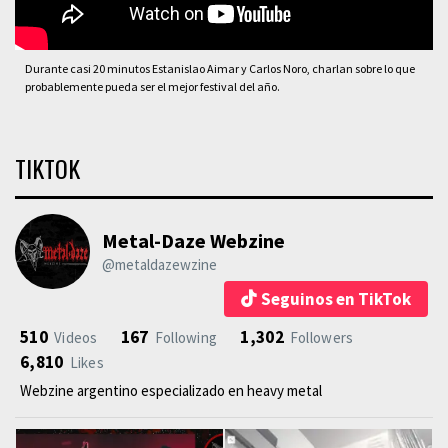
Durante casi 20 minutos Estanislao Aimar y Carlos Noro, charlan sobre lo que
probablemente pueda ser el mejor festival del año.
TIKTOK
Metal-Daze Webzine
@metaldazewzine
Seguinos en TikTok
510
167
1,302
Videos
Following
Followers
6,810
Likes
Webzine argentino especializado en heavy metal