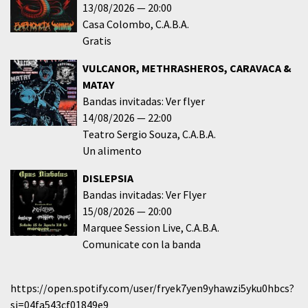
13/08/2026
20:00
Casa Colombo
C.A.B.A.
Gratis
VULCANOR, METHRASHEROS, CARAVACA &
MATAY
Bandas invitadas: Ver flyer
14/08/2026
22:00
Teatro Sergio Souza
C.A.B.A.
Un alimento
DISLEPSIA
Bandas invitadas: Ver Flyer
15/08/2026
20:00
Marquee Session Live
C.A.B.A.
Comunicate con la banda
https://open.spotify.com/user/fryek7yen9yhawzi5yku0hbcs?
si=04fa543cf01849e9