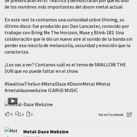
Se presentarán en El Teatrito y demostraran por qué es uno
de los nombres más importantes del doom metal actual.
En este reel te contamos una curiosidad sobre Shining, su
último disco: fue producido por Dan Lancaster, conocido por
trabajar con Bring Me The Horizon, Muse y Blink-182. Una
colaboración que le dio un nuevo aire al sonido de la banda sin
perder esa mezcla de melancolía, oscuridad y emoción que la
caracteriza.
¿Los vas a ver? Contanos cuál es el tema de SWALLOW THE
SUN que no puede faltar en el show.
#SwallowTheSun
#MetalDaze
#DoomMetal
#Metal
#metaldazewebzine
ICARUS MUSIC
5
1
1
Ver en Facebook
Metal-Daze Webzine
2 days ago