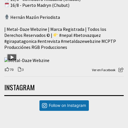
16/8 - Puerto Madryn (Chubut)
Hernán Mazón Periodista
| Metal-Daze Webzine | Marca Registrada | Todos los
Derechos Reservados © |
#nepal
#betovazquez
#girapatagonica
#entrevista
#metaldazewebzine
MCPTP
Producciónes RGB Producciones
70
3
Ver en Facebook
INSTAGRAM
Follow on Instagram