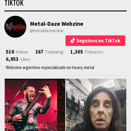
TIKTOK
Metal-Daze Webzine
@metaldazewzine
Seguinos en TikTok
510
167
1,305
Videos
Following
Followers
6,853
Likes
Webzine argentino especializado en heavy metal