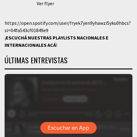
Ver flyer
https://open.spotify.com/user/fryek7yen9yhawzi5yku0hbcs?
si=04fa543cf01849e9
¡
ESCUCHÁ NUESTRAS PLAYLISTS NACIONALES E
INTERNACIONALES
ACÁ
!
ÚLTIMAS ENTREVISTAS