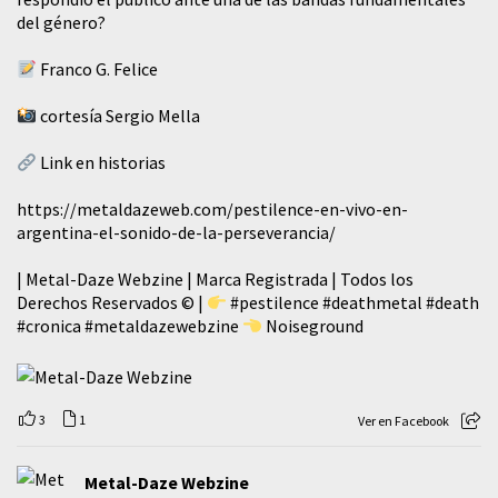
del género?
Franco G. Felice
cortesía Sergio Mella
Link en historias
https://metaldazeweb.com/pestilence-en-vivo-en-
argentina-el-sonido-de-la-perseverancia/
| Metal-Daze Webzine | Marca Registrada | Todos los
Derechos Reservados © |
#pestilence
#deathmetal
#death
#cronica
#metaldazewebzine
Noiseground
3
1
Ver en Facebook
Metal-Daze Webzine