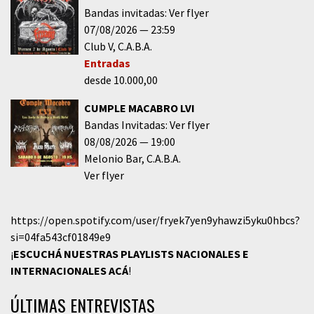
Bandas invitadas: Ver flyer
07/08/2026
23:59
Club V
C.A.B.A.
Entradas
desde 10.000,00
CUMPLE MACABRO LVI
Bandas Invitadas: Ver flyer
08/08/2026
19:00
Melonio Bar
C.A.B.A.
Ver flyer
https://open.spotify.com/user/fryek7yen9yhawzi5yku0hbcs?
si=04fa543cf01849e9
¡
ESCUCHÁ NUESTRAS PLAYLISTS NACIONALES E
INTERNACIONALES
ACÁ
!
ÚLTIMAS ENTREVISTAS