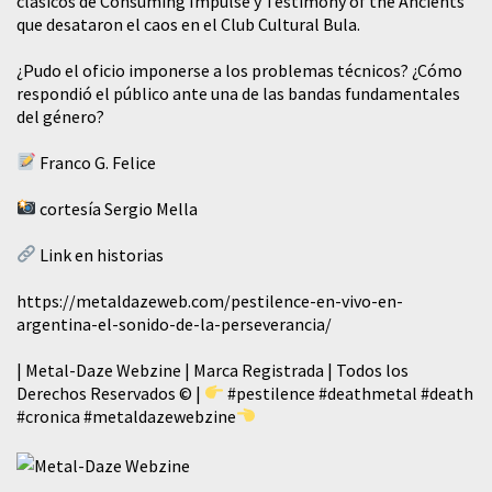
clásicos de Consuming Impulse y Testimony of the Ancients
que desataron el caos en el Club Cultural Bula.
¿Pudo el oficio imponerse a los problemas técnicos? ¿Cómo
respondió el público ante una de las bandas fundamentales
del género?
Franco G. Felice
cortesía Sergio Mella
Link en historias
https://metaldazeweb.com/pestilence-en-vivo-en-
argentina-el-sonido-de-la-perseverancia/
| Metal-Daze Webzine | Marca Registrada | Todos los
Derechos Reservados © |
#pestilence
#deathmetal
#death
#cronica
#metaldazewebzine