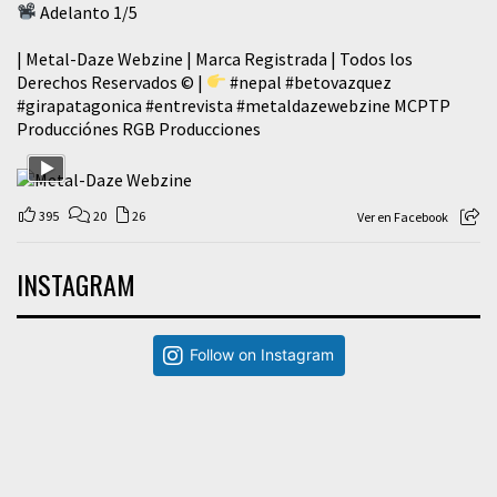
Adelanto 1/5
| Metal-Daze Webzine | Marca Registrada | Todos los
Derechos Reservados © |
#nepal
#betovazquez
#girapatagonica
#entrevista
#metaldazewebzine
MCPTP
Producciónes RGB Producciones
395
20
26
Ver en Facebook
INSTAGRAM
Follow on Instagram