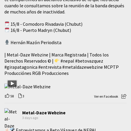
cuando le consultamos sobre la reunión de la banda después
de muchos años de inactividad.
15/8 - Comodoro Rivadavia (Chubut)
16/8 - Puerto Madryn (Chubut)
Hernán Mazón Periodista
| Metal-Daze Webzine | Marca Registrada | Todos los
Derechos Reservados © |
#nepal
#betovazquez
#girapatagonica
#entrevista
#metaldazewebzine
MCPTP
Producciónes RGB Producciones
58
3
Ver en Facebook
Metal-Daze Webzine
3 days ago
Entrevistamos a Beto Vázquez de NEPAL