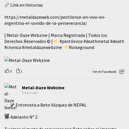
Link en historias
https://metaldazeweb.com/pestilence-en-vivo-en-
argentina-el-sonido-de-la-perseverancia/
| Metal-Daze Webzine | Marca Registrada | Todos los
Derechos Reservados © |
#pestilence
#deathmetal
#death
#cronica
#metaldazewebzine
Noiseground
3
1
Ver en Facebook
Metal-Daze Webzine
3 days ago
Entrevista a Beto Vázquez de NEPAL
Adelanto N° 2