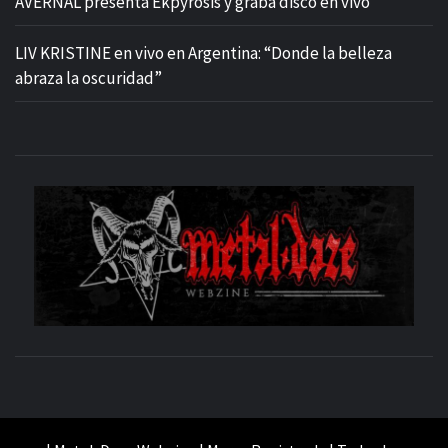
AVERNAL presenta Ekpyrosis y graba disco en vivo
LIV KRISTINE en vivo en Argentina: “Donde la belleza
abraza la oscuridad”
M
SITIO OFICIAL
WE