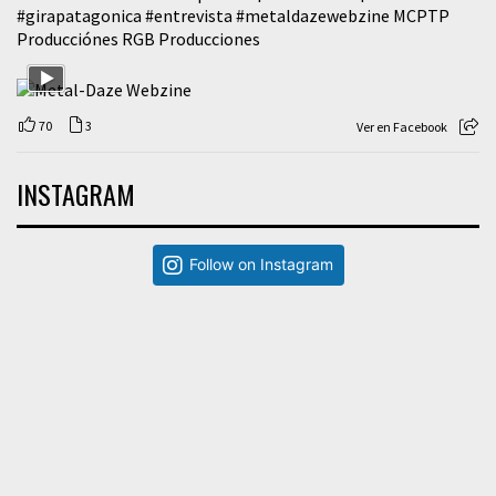
#girapatagonica
#entrevista
#metaldazewebzine
MCPTP
Producciónes RGB Producciones
70
3
Ver en Facebook
INSTAGRAM
Follow on Instagram