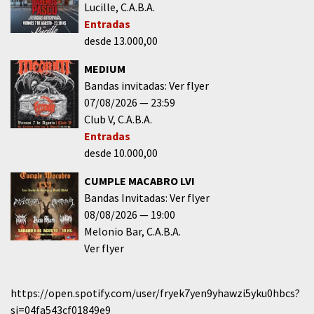
Lucille
C.A.B.A.
Entradas
desde 13.000,00
MEDIUM
Bandas invitadas: Ver flyer
07/08/2026
23:59
Club V
C.A.B.A.
Entradas
desde 10.000,00
CUMPLE MACABRO LVI
Bandas Invitadas: Ver flyer
08/08/2026
19:00
Melonio Bar
C.A.B.A.
Ver flyer
https://open.spotify.com/user/fryek7yen9yhawzi5yku0hbcs?
si=04fa543cf01849e9