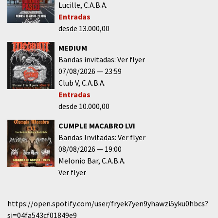
Lucille
C.A.B.A.
Entradas
desde 13.000,00
MEDIUM
Bandas invitadas: Ver flyer
07/08/2026
23:59
Club V
C.A.B.A.
Entradas
desde 10.000,00
CUMPLE MACABRO LVI
Bandas Invitadas: Ver flyer
08/08/2026
19:00
Melonio Bar
C.A.B.A.
Ver flyer
https://open.spotify.com/user/fryek7yen9yhawzi5yku0hbcs?
si=04fa543cf01849e9