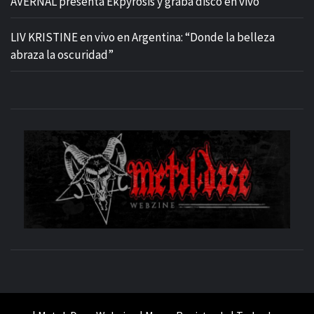
AVERNAL presenta Ekpyrosis y graba disco en vivo
LIV KRISTINE en vivo en Argentina: “Donde la belleza
abraza la oscuridad”
M
SITIO OFICIAL
WE