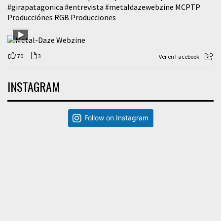
#girapatagonica
#entrevista
#metaldazewebzine
MCPTP
Producciónes RGB Producciones
70
3
Ver en Facebook
INSTAGRAM
Follow on Instagram