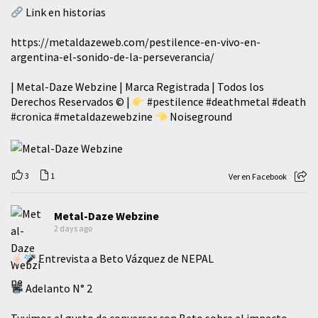
Link en historias
https://metaldazeweb.com/pestilence-en-vivo-en-
argentina-el-sonido-de-la-perseverancia/
| Metal-Daze Webzine | Marca Registrada | Todos los
Derechos Reservados © |
#pestilence
#deathmetal
#death
#cronica
#metaldazewebzine
Noiseground
3
1
Ver en Facebook
Metal-Daze Webzine
2 days ago
Entrevista a Beto Vázquez de NEPAL
Adelanto N° 2