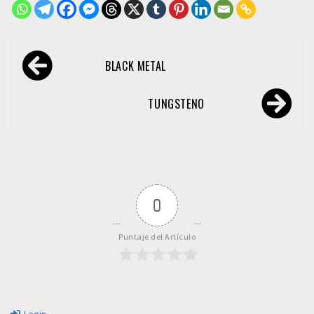
Navegación
BLACK METAL
de
entradas
TUNGSTENO
0
Puntaje del Artículo
Login