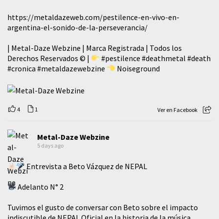
https://metaldazeweb.com/pestilence-en-vivo-en-
argentina-el-sonido-de-la-perseverancia/
| Metal-Daze Webzine | Marca Registrada | Todos los
Derechos Reservados © |
#pestilence
#deathmetal
#death
#cronica
#metaldazewebzine
Noiseground
4
1
Ver en Facebook
Metal-Daze Webzine
5 days ago
Entrevista a Beto Vázquez de NEPAL
Adelanto N° 2
Tuvimos el gusto de conversar con Beto sobre el impacto
indiscutible de NEPAL Oficial en la historia de la música