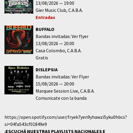
13/08/2026
19:00
Gier Music Club
C.A.B.A.
Entradas
BUFFALO
Bandas invitadas: Ver flyer
13/08/2026
20:00
Casa Colombo
C.A.B.A.
Gratis
DISLEPSIA
Bandas invitadas: Ver Flyer
15/08/2026
20:00
Marquee Session Live
C.A.B.A.
Comunicate con la banda
https://open.spotify.com/user/fryek7yen9yhawzi5yku0hbcs?
si=04fa543cf01849e9
¡
ESCUCHÁ NUESTRAS PLAYLISTS NACIONALES E