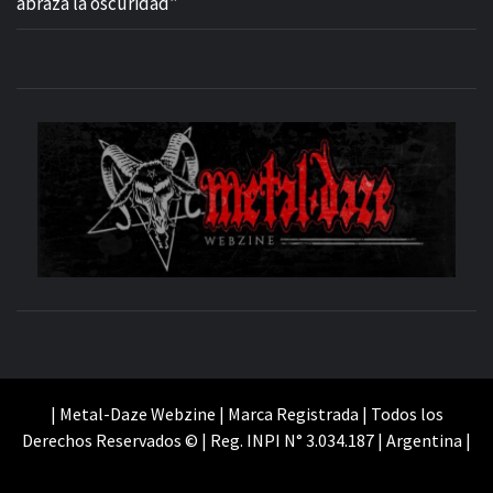
abraza la oscuridad”
M
SITIO OFICIAL
WE
| Metal-Daze Webzine | Marca Registrada | Todos los
Derechos Reservados © | Reg. INPI N° 3.034.187 | Argentina |