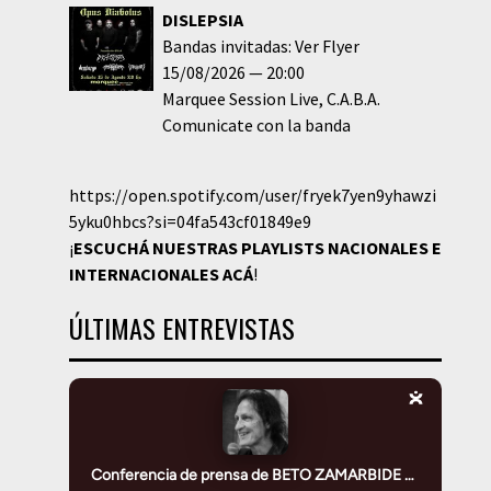
DISLEPSIA
Bandas invitadas: Ver Flyer
15/08/2026
20:00
Marquee Session Live
C.A.B.A.
Comunicate con la banda
https://open.spotify.com/user/fryek7yen9yhawzi
5yku0hbcs?si=04fa543cf01849e9
¡
ESCUCHÁ NUESTRAS PLAYLISTS NACIONALES E
INTERNACIONALES
ACÁ
!
ÚLTIMAS ENTREVISTAS