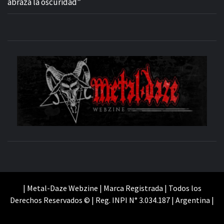
abraza la oscuridad”
M
SITIO OFICIAL
WE
| Metal-Daze Webzine | Marca Registrada | Todos los
Derechos Reservados © | Reg. INPI N° 3.034.187 | Argentina |