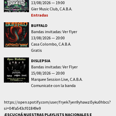
13/08/2026
19:00
Gier Music Club
C.A.B.A.
Entradas
BUFFALO
Bandas invitadas: Ver flyer
13/08/2026
20:00
Casa Colombo
C.A.B.A.
Gratis
DISLEPSIA
Bandas invitadas: Ver Flyer
15/08/2026
20:00
Marquee Session Live
C.A.B.A.
Comunicate con la banda
https://open.spotify.com/user/fryek7yen9yhawzi5yku0hbcs?
si=04fa543cf01849e9
¡
ESCUCHÁ NUESTRAS PLAYLISTS NACIONALES E