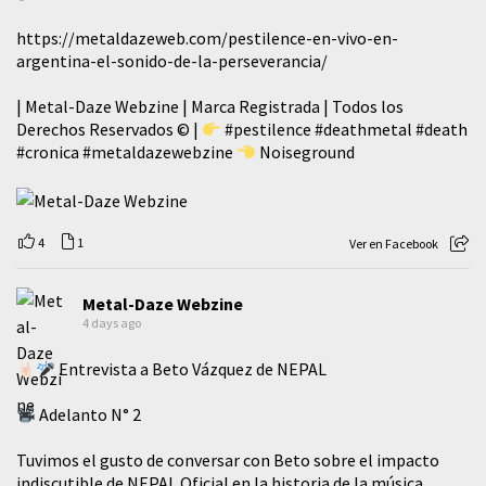
https://metaldazeweb.com/pestilence-en-vivo-en-
argentina-el-sonido-de-la-perseverancia/
| Metal-Daze Webzine | Marca Registrada | Todos los
Derechos Reservados © |
#pestilence
#deathmetal
#death
#cronica
#metaldazewebzine
Noiseground
4
1
Ver en Facebook
Metal-Daze Webzine
4 days ago
Entrevista a Beto Vázquez de NEPAL
Adelanto N° 2
Tuvimos el gusto de conversar con Beto sobre el impacto
indiscutible de NEPAL Oficial en la historia de la música