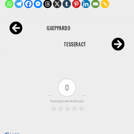
Navegación
GUEPPARDO
de
entradas
TESSERACT
0
Puntaje del Artículo