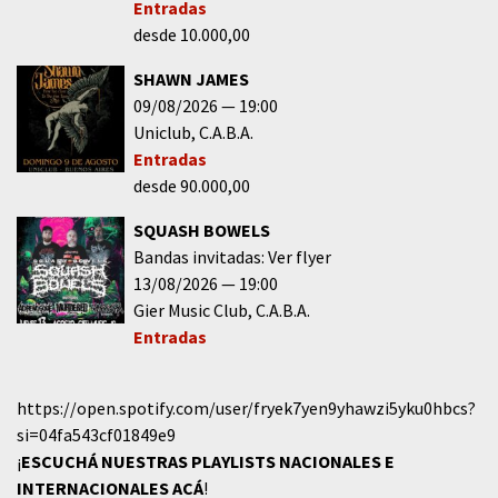
Entradas
desde 10.000,00
SHAWN JAMES
09/08/2026
19:00
Uniclub
C.A.B.A.
Entradas
desde 90.000,00
SQUASH BOWELS
Bandas invitadas: Ver flyer
13/08/2026
19:00
Gier Music Club
C.A.B.A.
Entradas
https://open.spotify.com/user/fryek7yen9yhawzi5yku0hbcs?
si=04fa543cf01849e9
¡
ESCUCHÁ NUESTRAS PLAYLISTS NACIONALES E
INTERNACIONALES
ACÁ
!