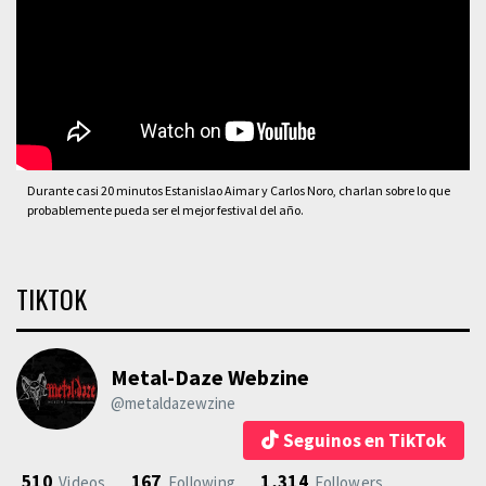
Durante casi 20 minutos Estanislao Aimar y Carlos Noro, charlan sobre lo que
probablemente pueda ser el mejor festival del año.
TIKTOK
Metal-Daze Webzine
@metaldazewzine
Seguinos en TikTok
510
167
1,314
Videos
Following
Followers