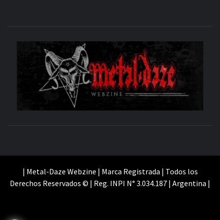
M
SITIO OFICIAL
WE
| Metal-Daze Webzine | Marca Registrada | Todos los
Derechos Reservados © | Reg. INPI N° 3.034.187 | Argentina |