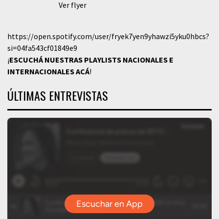
Ver flyer
https://open.spotify.com/user/fryek7yen9yhawzi5yku0hbcs?
si=04fa543cf01849e9
¡
ESCUCHÁ NUESTRAS PLAYLISTS NACIONALES E
INTERNACIONALES
ACÁ
!
ÚLTIMAS ENTREVISTAS