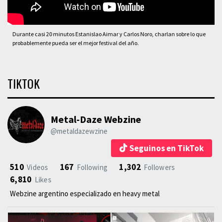
Durante casi 20 minutos Estanislao Aimar y Carlos Noro, charlan sobre lo que
probablemente pueda ser el mejor festival del año.
TIKTOK
Metal-Daze Webzine
@metaldazewzine
Seguinos en TikTok
510
167
1,302
Videos
Following
Followers
6,810
Likes
Webzine argentino especializado en heavy metal