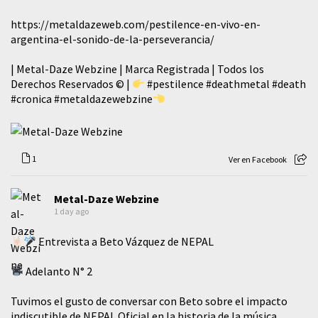
https://metaldazeweb.com/pestilence-en-vivo-en-
argentina-el-sonido-de-la-perseverancia/
| Metal-Daze Webzine | Marca Registrada | Todos los
Derechos Reservados © |
#pestilence
#deathmetal
#death
#cronica
#metaldazewebzine
1
Ver en Facebook
Metal-Daze Webzine
1 day ago
Entrevista a Beto Vázquez de NEPAL
Adelanto N° 2
Tuvimos el gusto de conversar con Beto sobre el impacto
indiscutible de NEPAL Oficial en la historia de la música