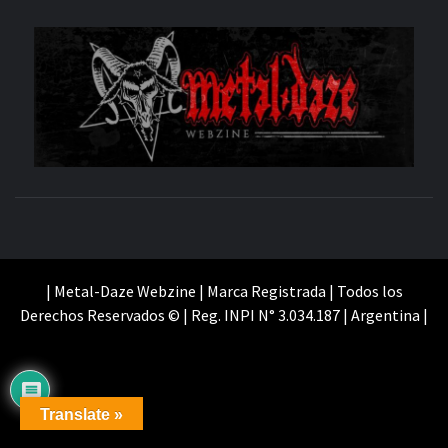
M
SITIO OFICIAL
WE
| Metal-Daze Webzine | Marca Registrada | Todos los
Derechos Reservados © | Reg. INPI N° 3.034.187 | Argentina |
Translate »