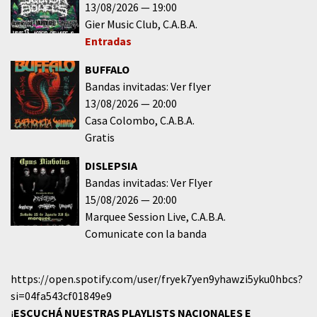
13/08/2026
19:00
Gier Music Club
C.A.B.A.
Entradas
BUFFALO
Bandas invitadas: Ver flyer
13/08/2026
20:00
Casa Colombo
C.A.B.A.
Gratis
DISLEPSIA
Bandas invitadas: Ver Flyer
15/08/2026
20:00
Marquee Session Live
C.A.B.A.
Comunicate con la banda
https://open.spotify.com/user/fryek7yen9yhawzi5yku0hbcs?
si=04fa543cf01849e9
¡
ESCUCHÁ NUESTRAS PLAYLISTS NACIONALES E