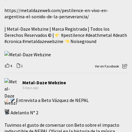
https://metaldazeweb.com/pestilence-en-vivo-en-
argentina-el-sonido-de-la-perseverancia/
| Metal-Daze Webzine | Marca Registrada | Todos los
Derechos Reservados © |
#pestilence
#deathmetal
#death
#cronica
#metaldazewebzine
Noiseground
4
1
Ver en Facebook
Metal-Daze Webzine
5 days ago
Entrevista a Beto Vázquez de NEPAL
Adelanto N° 2
Tuvimos el gusto de conversar con Beto sobre el impacto
indiscutible de NEPAL Oficial en la historia de la música