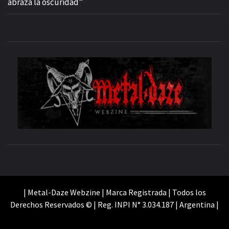
abraza la oscuridad”
M
SITIO OFICIAL
WE
| Metal-Daze Webzine | Marca Registrada | Todos los
Derechos Reservados © | Reg. INPI N° 3.034.187 | Argentina |