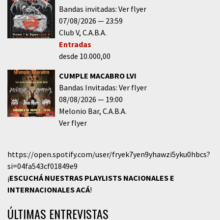
Bandas invitadas: Ver flyer
07/08/2026
23:59
Club V
C.A.B.A.
Entradas
desde 10.000,00
CUMPLE MACABRO LVI
Bandas Invitadas: Ver flyer
08/08/2026
19:00
Melonio Bar
C.A.B.A.
Ver flyer
https://open.spotify.com/user/fryek7yen9yhawzi5yku0hbcs?
si=04fa543cf01849e9
¡
ESCUCHÁ NUESTRAS PLAYLISTS NACIONALES E
INTERNACIONALES
ACÁ
!
ÚLTIMAS ENTREVISTAS