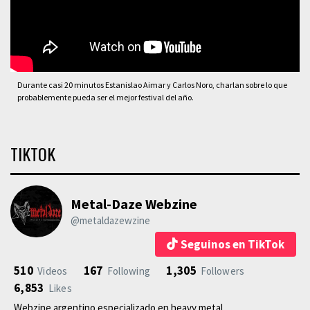
Durante casi 20 minutos Estanislao Aimar y Carlos Noro, charlan sobre lo que
probablemente pueda ser el mejor festival del año.
TIKTOK
Metal-Daze Webzine
@metaldazewzine
Seguinos en TikTok
510
167
1,305
Videos
Following
Followers
6,853
Likes
Webzine argentino especializado en heavy metal