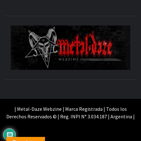
M
SITIO OFICIAL
WE
| Metal-Daze Webzine | Marca Registrada | Todos los
Derechos Reservados © | Reg. INPI N° 3.034.187 | Argentina |