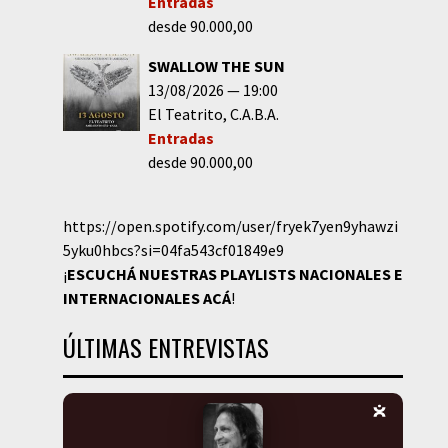
Entradas
desde 90.000,00
SWALLOW THE SUN
13/08/2026
19:00
El Teatrito
C.A.B.A.
Entradas
desde 90.000,00
https://open.spotify.com/user/fryek7yen9yhawzi
5yku0hbcs?si=04fa543cf01849e9
¡
ESCUCHÁ NUESTRAS PLAYLISTS NACIONALES E
INTERNACIONALES
ACÁ
!
ÚLTIMAS ENTREVISTAS