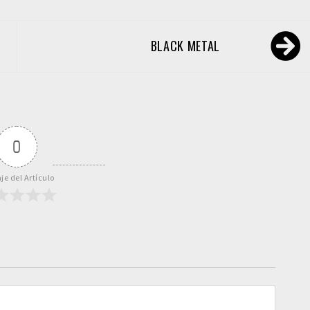
BLACK METAL
0
je del Artículo