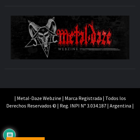
M
SITIO OFICIAL
WE
| Metal-Daze Webzine | Marca Registrada | Todos los
Derechos Reservados © | Reg. INPI N° 3.034.187 | Argentina |