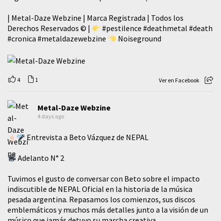
| Metal-Daze Webzine | Marca Registrada | Todos los
Derechos Reservados © |
#pestilence
#deathmetal
#death
#cronica
#metaldazewebzine
Noiseground
4
1
Ver en Facebook
Metal-Daze Webzine
4 days ago
Entrevista a Beto Vázquez de NEPAL
Adelanto N° 2
Tuvimos el gusto de conversar con Beto sobre el impacto
indiscutible de NEPAL Oficial en la historia de la música
pesada argentina. Repasamos los comienzos, sus discos
emblemáticos y muchos más detalles junto a la visión de un
músico que jamás detuvo su marcha creativa.