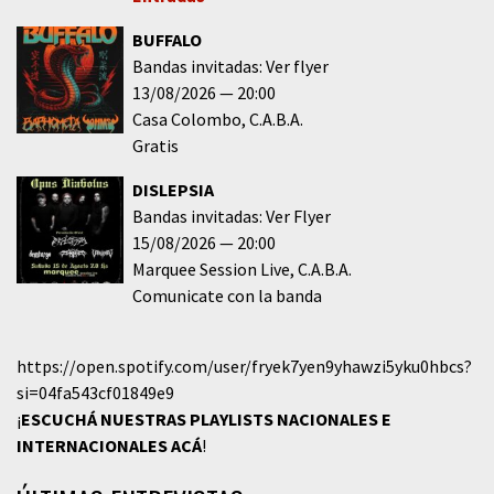
BUFFALO
Bandas invitadas: Ver flyer
13/08/2026
20:00
Casa Colombo
C.A.B.A.
Gratis
DISLEPSIA
Bandas invitadas: Ver Flyer
15/08/2026
20:00
Marquee Session Live
C.A.B.A.
Comunicate con la banda
https://open.spotify.com/user/fryek7yen9yhawzi5yku0hbcs?
si=04fa543cf01849e9
¡
ESCUCHÁ NUESTRAS PLAYLISTS NACIONALES E
INTERNACIONALES
ACÁ
!