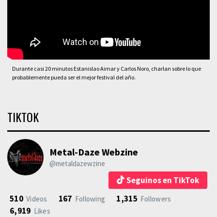
Durante casi 20 minutos Estanislao Aimar y Carlos Noro, charlan sobre lo que
probablemente pueda ser el mejor festival del año.
TIKTOK
Metal-Daze Webzine
@metaldazewzine
Seguinos en TikTok
510
167
1,315
Videos
Following
Followers
6,919
Likes