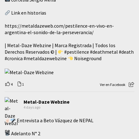
Link en historias
https://metaldazeweb.com/pestilence-en-vivo-en-
argentina-el-sonido-de-la-perseverancia/
| Metal-Daze Webzine | Marca Registrada | Todos los
Derechos Reservados © |
#pestilence
#deathmetal
#death
#cronica
#metaldazewebzine
Noiseground
4
1
Ver en Facebook
Metal-Daze Webzine
4 days ago
Entrevista a Beto Vázquez de NEPAL
Adelanto N° 2