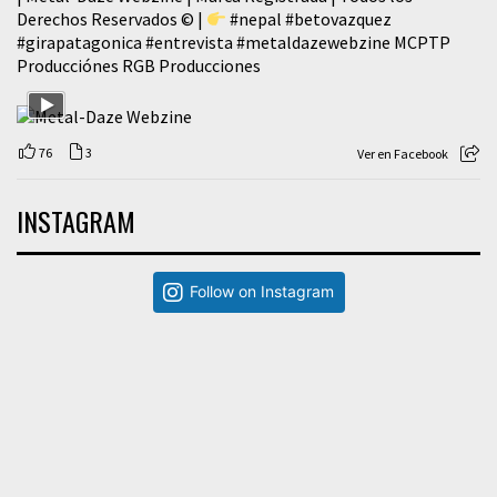
Derechos Reservados © |
#nepal
#betovazquez
#girapatagonica
#entrevista
#metaldazewebzine
MCPTP
Producciónes RGB Producciones
76
3
Ver en Facebook
INSTAGRAM
Follow on Instagram