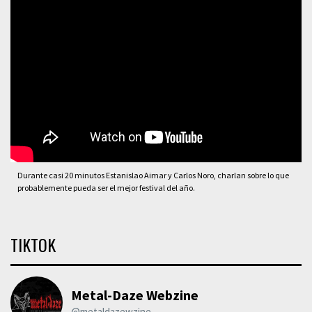
Durante casi 20 minutos Estanislao Aimar y Carlos Noro, charlan sobre lo que
probablemente pueda ser el mejor festival del año.
TIKTOK
Metal-Daze Webzine
@metaldazewzine